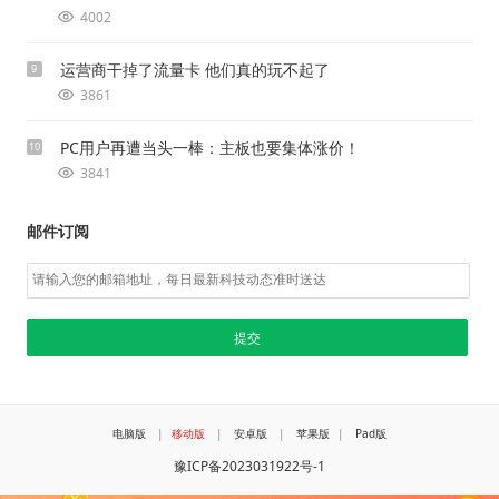
4002
运营商干掉了流量卡 他们真的玩不起了
9
3861
PC用户再遭当头一棒：主板也要集体涨价！
10
3841
邮件订阅
电脑版
|
移动版
|
安卓版
|
苹果版
|
Pad版
豫ICP备2023031922号-1