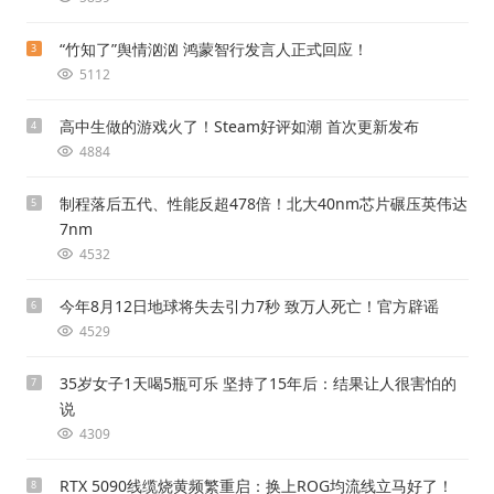
“竹知了”舆情汹汹 鸿蒙智行发言人正式回应！
3
5112
高中生做的游戏火了！Steam好评如潮 首次更新发布
4
4884
制程落后五代、性能反超478倍！北大40nm芯片碾压英伟达
5
7nm
4532
今年8月12日地球将失去引力7秒 致万人死亡！官方辟谣
6
4529
35岁女子1天喝5瓶可乐 坚持了15年后：结果让人很害怕的
7
说
4309
RTX 5090线缆烧黄频繁重启：换上ROG均流线立马好了！
8