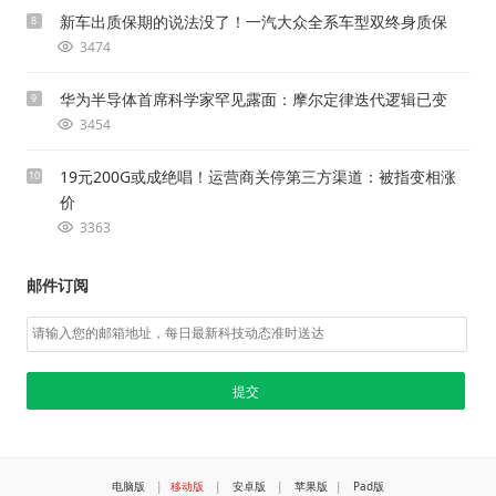
新车出质保期的说法没了！一汽大众全系车型双终身质保
8
3474
华为半导体首席科学家罕见露面：摩尔定律迭代逻辑已变
9
3454
19元200G或成绝唱！运营商关停第三方渠道：被指变相涨
10
价
3363
邮件订阅
电脑版
|
移动版
|
安卓版
|
苹果版
|
Pad版