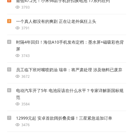
最低47.2元！小米98款手机折扣换电池 17系列在列
2
3793
一个真人都没有的爽剧 正在让老外疯狂上头
3
3791
时隔4年回归！海信A10手机发布定档：墨水屏+磁吸彩色背
4
屏
3743
员工临下班对嘴喷奶油 瑞幸：将严肃处理 涉及物料已废弃
5
3672
电动汽车开了5年 电池应该在什么水平？专家详解新国标规
6
范
3584
12999元起 安卓首款阔折叠卖爆！三星紧急追加订单
7
3476