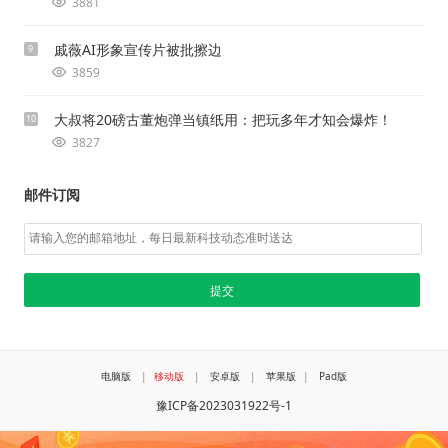
3881
戚薇AI形象宣传片被批擦边
9
3859
大叔将20磅古董炮弹当镇纸用：把玩多年才知会爆炸！
10
3827
邮件订阅
电脑版
|
移动版
|
安卓版
|
苹果版
|
Pad版
豫ICP备2023031922号-1