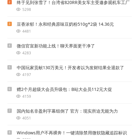
终于见到张雪了！台湾省820RR美女车主受邀参观机车工厂
2
5298
豆香浓郁！永和经典原味豆奶粉510g*2袋 14.36元
3
4481
微信官宣新功能上线！聊天界面更干净了
4
4283
中国玩家贡献130万美元！开发者以为发财结果全退款了
5
4197
赠2个月超级大会员升级包：B站大会员112元大促
6
4159
国内知名非盈利字幕组倒了 官方：现实所迫无能为力
7
4051
Windows用户不再裸奔！一键清除禁用微软隐藏追踪标识
8