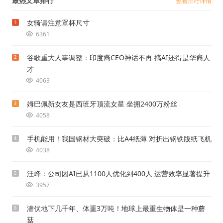
最热文章排行
查看排行详情
女骑请注意罩杯尺寸
1
6361
谷歌重大人事调整：印度裔CEO神话不再 搞AI还得是华裔人
2
才
4063
姆巴佩新女友是西班牙顶流女星 坐拥2400万粉丝
3
4058
手机能用！我国钢材大突破：比A4纸薄 对折出钢铁版纸飞机
4
4038
汪峰：公司因AI已从1100人优化到400人 运营效率显著提升
5
3957
潜伏地下几千年、体重3万吨！地球上最重生物体是一种蘑
6
菇