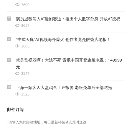
3690
演员戚薇闯入AI漫剧赛道：推出个人数字分身 开放AI授权
7
3657
“中式天庭”AI视频海外爆火 创作者竟是眼镜店老板！
8
3605
就是监视器啊！大法不死 索尼中国开卖旗舰电视：149999
9
元
3547
上海一顾客因大盘鸡含土豆报警 老板免单后全部吃光
10
3525
邮件订阅