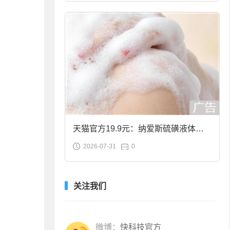
天猫官方19.9元：纳爱斯硫磺液体香
2026-07-31
0
皂2斤大促
关注我们
微博：
快科技官方