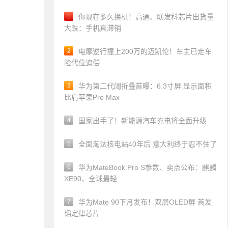
1
你现在多久换机！高通、联发科芯片出货量
大跌：手机真滞销
2
电摩逆行撞上200万的迈凯伦！车主已走车
险代位追偿
3
华为第二代阔折叠首曝：6.3寸屏 显示面积
比肩苹果Pro Max
4
国家出手了！新能源汽车充电将全面升级
5
全面淘汰核电站40年后 意大利终于忍不住了
6
华为MateBook Pro S参数、卖点公布：麒麟
XE90、全球最轻
7
华为Mate 90下月发布！双层OLED屏 首发
韬定律芯片