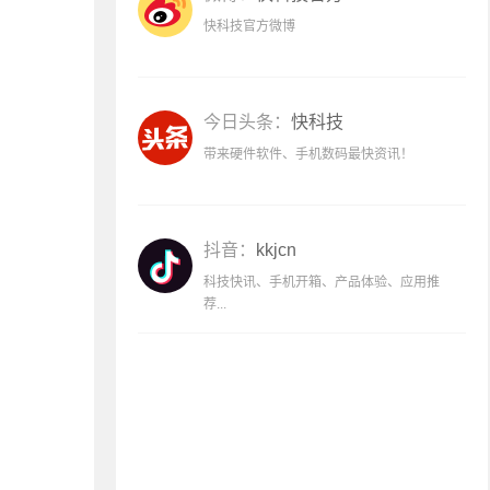
快科技官方微博
今日头条：
快科技
带来硬件软件、手机数码最快资讯！
抖音：
kkjcn
科技快讯、手机开箱、产品体验、应用推
荐...