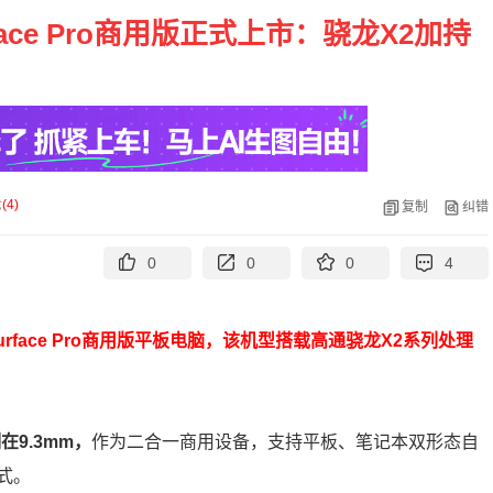
face Pro商用版正式上市：骁龙X2加持
论
(
4
)
复制
纠错
0
0
0
4
rface Pro商用版平板电脑，该机型搭载高通骁龙X2系列处理
。
在9.3mm，
作为二合一商用设备，支持平板、笔记本双形态自
式。