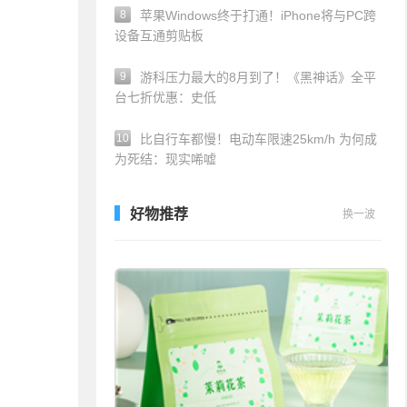
8
苹果Windows终于打通！iPhone将与PC跨
设备互通剪贴板
9
游科压力最大的8月到了！《黑神话》全平
台七折优惠：史低
10
比自行车都慢！电动车限速25km/h 为何成
为死结：现实唏嘘
好物推荐
换一波