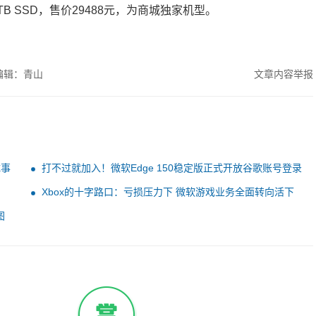
+ 1TB SSD，售价29488元，为商城独家机型。
编辑：青山
文章内容举报
成事
打不过就加入！微软Edge 150稳定版正式开放谷歌账号登录
Xbox的十字路口：亏损压力下 微软游戏业务全面转向活下
去
图