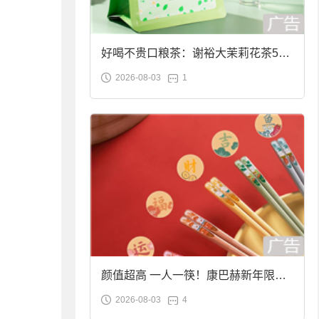
好喝不贵口粮茶：谢裕大茉莉花茶50g
2026-08-03
1
袋装9.9元到手
颜值超高 一人一筷！康巴赫新年限定
2026-08-03
4
合金筷子大促：19.9元