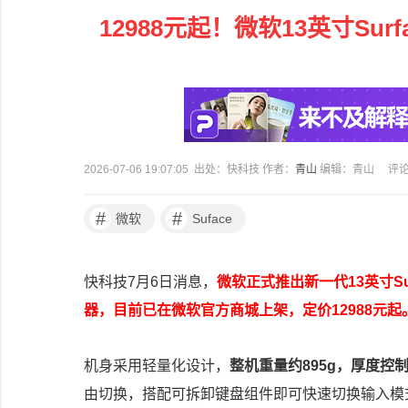
12988元起！微软13英寸Sur
2026-07-06 19:07:05 出处：快科技 作者：
青山
编辑：青山
评
#
#
微软
Suface
快科技7月6日消息，
微软正式推出新一代13英寸Su
器，目前已在微软官方商城上架，定价12988元起
机身采用轻量化设计，
整机重量约895g，厚度控制
由切换，搭配可拆卸键盘组件即可快速切换输入模