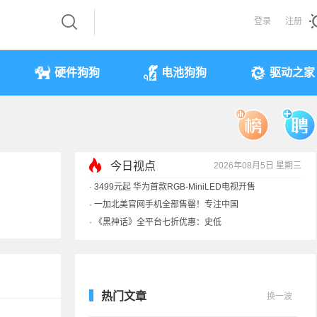
登录
注册
硬件狗狗
电池狗狗
驱动之家
·
3499元起 华为首款RGB-MiniLED电视开售
今日视点
2026年08月5日 星期三
·
一加北美官网手机全部售罄！专注中国
·
《黑神话》全平台七折优惠：史低
·
显卡一夜涨价40%！原价预售订单直接作废
热门文章
换一波