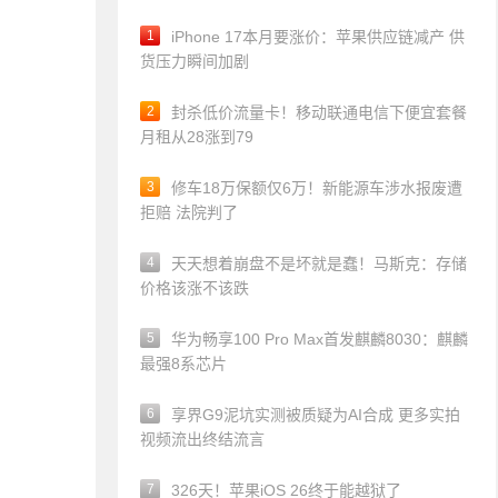
1
iPhone 17本月要涨价：苹果供应链减产 供
货压力瞬间加剧
2
封杀低价流量卡！移动联通电信下便宜套餐
月租从28涨到79
3
修车18万保额仅6万！新能源车涉水报废遭
拒赔 法院判了
4
天天想着崩盘不是坏就是蠢！马斯克：存储
价格该涨不该跌
5
华为畅享100 Pro Max首发麒麟8030：麒麟
最强8系芯片
6
享界G9泥坑实测被质疑为AI合成 更多实拍
视频流出终结流言
7
326天！苹果iOS 26终于能越狱了