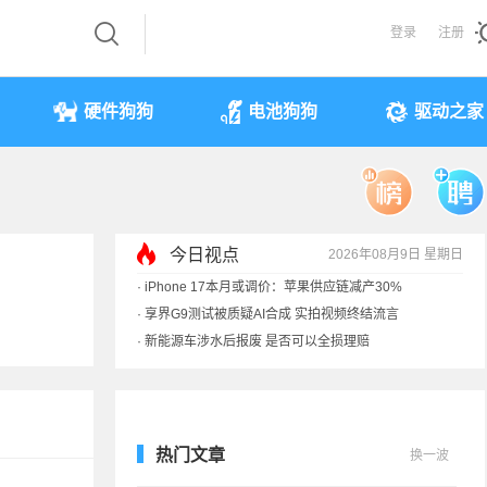
登录
注册
硬件狗狗
电池狗狗
驱动之家
今日视点
2026年08月9日 星期日
·
iPhone 17本月或调价：苹果供应链减产30%
·
享界G9测试被质疑AI合成 实拍视频终结流言
·
新能源车涉水后报废 是否可以全损理赔
·
马斯克：需求增速是供应的10倍 存储该涨价
热门文章
换一波