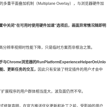
重平面叠加机制（Multiplane Overlay），与浏览器硬件加
置中关闭“在可用时使用硬件加速”选项后，画面异常情况随即明
高分辨率视频时性能下降，只是临时方案而非根治之策。
Chrome浏览器的RunPlatformExperienceHelperOnUnlo
功能、更新任务的交互，
因此只有安装了特定插件的用户才会中
装了扩展程序的用户群体相当庞大，波及面仍然不窄。
表正式修复声明，在官方推送优化更新和补丁之前，受影响的用户