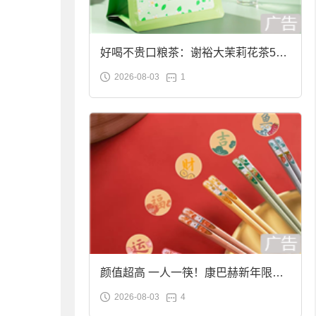
好喝不贵口粮茶：谢裕大茉莉花茶50g
2026-08-03
1
袋装9.9元到手
颜值超高 一人一筷！康巴赫新年限定
2026-08-03
4
合金筷子大促：19.9元