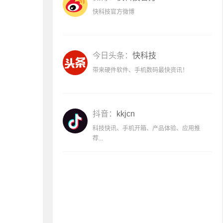
快科技官方微博
今日头条：
快科技
带来硬件软件、手机数码最快资讯！
抖音：
kkjcn
科技快讯、手机开箱、产品体验、应用推
荐...