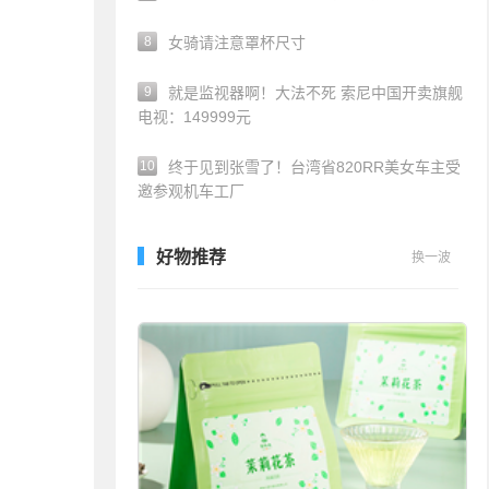
8
女骑请注意罩杯尺寸
9
就是监视器啊！大法不死 索尼中国开卖旗舰
电视：149999元
10
终于见到张雪了！台湾省820RR美女车主受
邀参观机车工厂
好物推荐
换一波