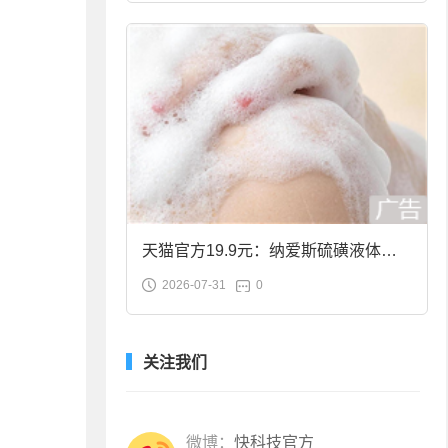
天猫官方19.9元：纳爱斯硫磺液体香
2026-07-31
0
皂2斤大促
关注我们
微博：
快科技官方