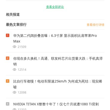
查看全部评论
相关报道
最热文章排行
查看排行详情
华为第二代阔折叠首曝：6.3寸屏 显示面积比肩苹果Pro
1
Max
21509
你现在多久换机！高通、联发科芯片出货量大跌：手机真滞
2
销
12514
比自行车都慢！电动车限速25km/h 为何成为死结：现实唏
3
嘘
12098
NVIDIA TITAN X整整十年了！仅七个月就遭1080 Ti背刺
4
11310