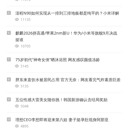
澎程N90如何实现从一排到三排地板都是纯平的？小米详解
5
11135
麒麟2026拼高通/苹果2nm新U！华为/小米等旗舰9月决战
6
挺谁
10705
75岁初代“神奇女侠”晒沐浴照 网友感叹颜值冻龄
7
5145
胖东来直饮水被居民占用 官方无奈：网友看完气炸素质巨差
8
5135
五位性感大雷美女随你挑！韩国新游确认含结局奖励
9
5048
理想CEO李想即将迎来第六娃 妻子挺孕肚现身阿那亚
10
4895