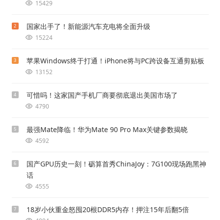
15429
国家出手了！新能源汽车充电将全面升级
2
15224
苹果Windows终于打通！iPhone将与PC跨设备互通剪贴板
3
13152
可惜吗！这家国产手机厂商要彻底退出美国市场了
4
4790
最强Mate降临！华为Mate 90 Pro Max关键参数揭晓
5
4592
国产GPU历史一刻！砺算首秀ChinaJoy：7G100现场跑黑神
6
话
4555
18岁小伙重金怒囤20根DDR5内存！押注15年后翻5倍
7