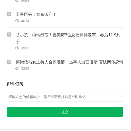
4094
卫星巨头：宣布破产！
8
4074
防小孩、纯铜线芯！喜美诺3位总控插排发车：券后11.9到
9
手
3991
蔡崇信与女主持人合照发酵！当事人出面澄清 否认网传恋情
10
3885
邮件订阅