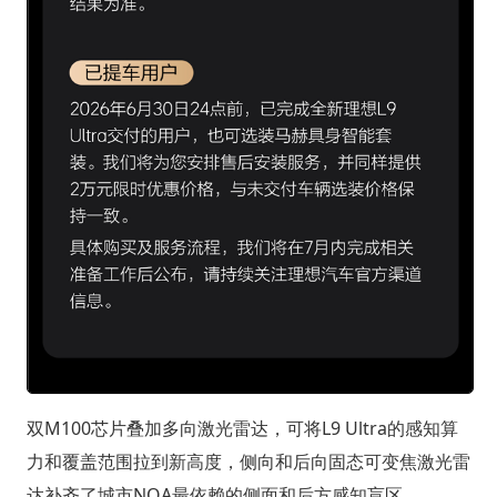
双M100芯片叠加多向激光雷达，可将L9 Ultra的感知算
力和覆盖范围拉到新高度，侧向和后向固态可变焦激光雷
达补齐了城市NOA最依赖的侧面和后方感知盲区。