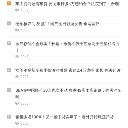
车主提前还清车贷 要向银行缴4万违约金？法院判了：合理
3
4387
纪念核弹“小男孩”！国产抗日影游发售 全网差评
4
4368
国产存储不会贱卖！长鑫：报价不低于甚至高于三星和海力
5
士
3948
女子刚提新车被小孩泼沙撒尿 索赔2.4万遭拒 家长:你去起诉
6
3708
BBA在中国降价30万也卖不动 多家4S店闭店跑路：你买油车
7
吗
3550
销量激增100%！又一抢手货卖爆了：老外开始疯狂扫货
8
3500