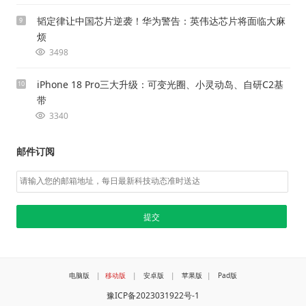
韬定律让中国芯片逆袭！华为警告：英伟达芯片将面临大麻
9
烦
3498
iPhone 18 Pro三大升级：可变光圈、小灵动岛、自研C2基
10
带
3340
邮件订阅
电脑版
|
移动版
|
安卓版
|
苹果版
|
Pad版
豫ICP备2023031922号-1