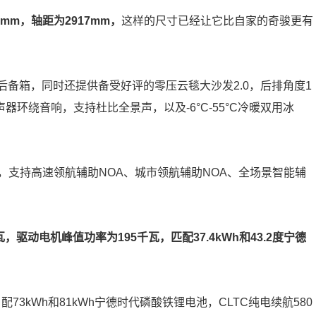
80mm，轴距为2917mm，
这样的尺寸已经让它比自家的奇骏更有
层后备箱，同时还提供备受好评的零压云毯大沙发2.0，后排角度1
声器环绕音响，支持杜比全景声，以及-6°C-55°C冷暖双用冰
雷达，支持高速领航辅助NOA、城市领航辅助NOA、全场景智能辅
，驱动电机峰值功率为195千瓦，匹配37.4kWh和43.2度宁德
73kWh和81kWh宁德时代磷酸铁锂电池，CLTC纯电续航580