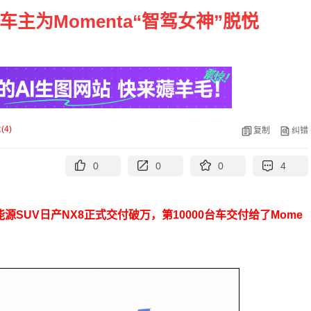
车主为Momenta“智驾女神”脱悦
论
(
4
)
复制
纠错
0
0
0
4
源SUV日产NX8正式交付破万，第10000台车交付给了Mome