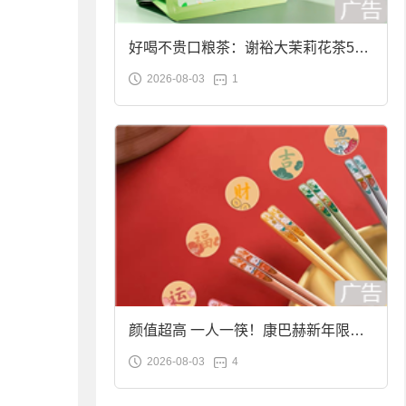
好喝不贵口粮茶：谢裕大茉莉花茶50g
2026-08-03
1
袋装9.9元到手
颜值超高 一人一筷！康巴赫新年限定
2026-08-03
4
合金筷子大促：19.9元