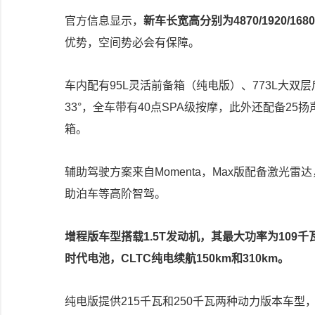
官方信息显示，
新车长宽高分别为4870/1920/16
优势，空间势必会有保障。
车内配有95L灵活前备箱（纯电版）、773L大双
33°，全车带有40点SPA级按摩，此外还配备25扬
箱。
辅助驾驶方案来自Momenta，Max版配备激光
助泊车等高阶智驾。
增程版车型搭载1.5T发动机，其最大功率为109千瓦
时代电池，CLTC纯电续航150km和310km。
纯电版提供215千瓦和250千瓦两种动力版本车型，配