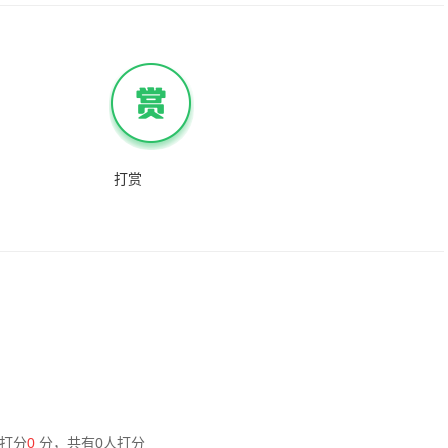
打赏
打分
0
分，共有
0
人打分