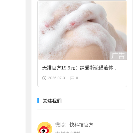
天猫官方19.9元：纳爱斯硫磺液体香
2026-07-31
0
皂2斤大促
关注我们
微博：
快科技官方