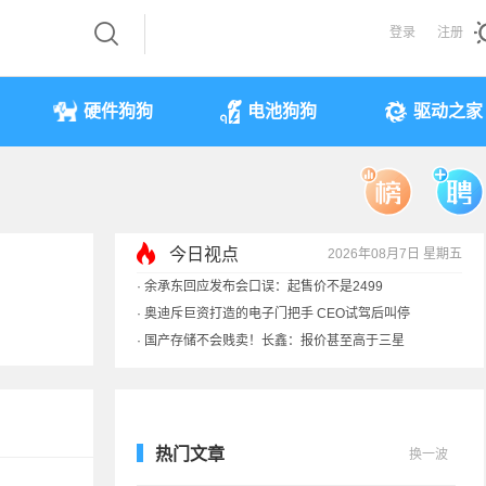
登录
注册
硬件狗狗
电池狗狗
驱动之家
今日视点
2026年08月7日 星期五
·
余承东回应发布会口误：起售价不是2499
·
奥迪斥巨资打造的电子门把手 CEO试驾后叫停
·
国产存储不会贱卖！长鑫：报价甚至高于三星
·
提前还车贷要向银行缴4万违约金？法院判了
热门文章
换一波