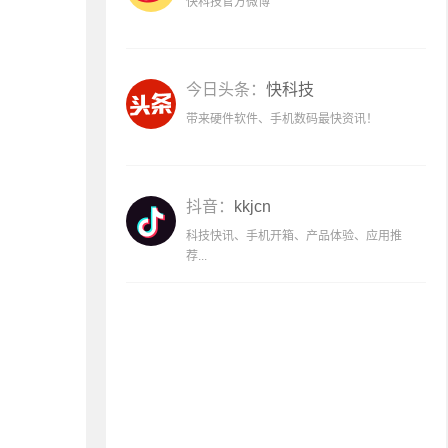
快科技官方微博
今日头条：
快科技
带来硬件软件、手机数码最快资讯！
抖音：
kkjcn
科技快讯、手机开箱、产品体验、应用推
荐...