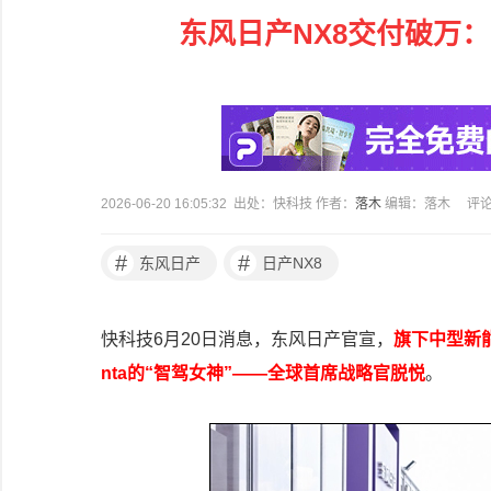
东风日产NX8交付破万：
2026-06-20 16:05:32 出处：快科技 作者：
落木
编辑：落木
评
#
#
东风日产
日产NX8
快科技6月20日消息，东风日产官宣，
旗下中型新能
nta的“智驾女神”——全球首席战略官脱悦
。