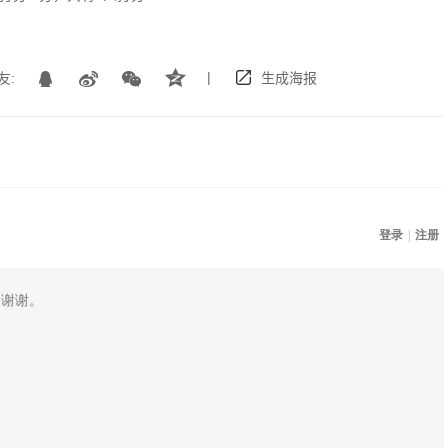
|
友:
生成海报