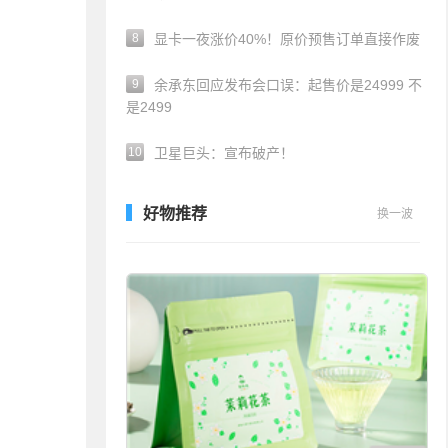
8
显卡一夜涨价40%！原价预售订单直接作废
9
余承东回应发布会口误：起售价是24999 不
是2499
10
卫星巨头：宣布破产！
好物推荐
换一波