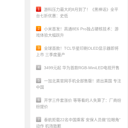
1
游科压力最大的8月到了！《黑神话》全平
台七折优惠：史低
2
小米首发！高通8E6 Pro独占硬核技术：游
戏体验大幅跃升
3
全球首款！TCL华星印刷OLED显示器即将
上市 三季度量产
4
3499元起 华为首款RGB-MiniLED电视开售
5
一加北美官网手机全部售罄！退出美国 专注
中国
6
开学三件套涨价 等等看的人失算了：厂商纷
纷提价
7
泰航拒载22名中国乘客 安保人员做“拉眼角”
动作 机场致歉