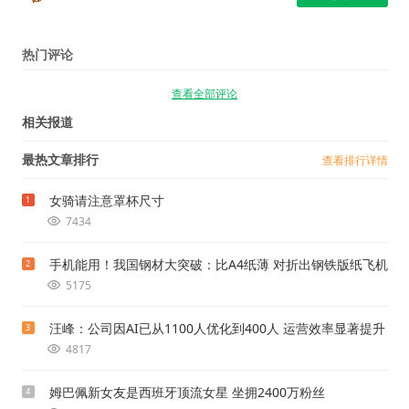
热门评论
查看全部评论
相关报道
最热文章排行
查看排行详情
女骑请注意罩杯尺寸
1
7434
手机能用！我国钢材大突破：比A4纸薄 对折出钢铁版纸飞机
2
5175
汪峰：公司因AI已从1100人优化到400人 运营效率显著提升
3
4817
姆巴佩新女友是西班牙顶流女星 坐拥2400万粉丝
4