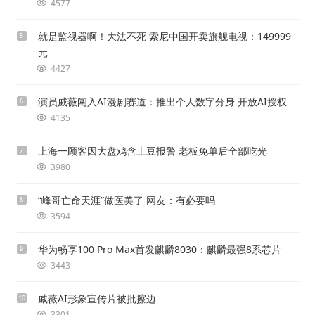
4577
就是监视器啊！大法不死 索尼中国开卖旗舰电视：149999
5
元
4427
演员戚薇闯入AI漫剧赛道：推出个人数字分身 开放AI授权
6
4135
上海一顾客因大盘鸡含土豆报警 老板免单后全部吃光
7
3980
“峰哥亡命天涯”做医美了 网友：有必要吗
8
3594
华为畅享100 Pro Max首发麒麟8030：麒麟最强8系芯片
9
3443
戚薇AI形象宣传片被批擦边
10
3301