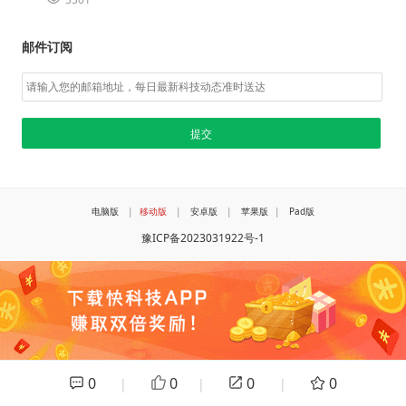
邮件订阅
电脑版
|
移动版
|
安卓版
|
苹果版
|
Pad版
豫ICP备2023031922号-1
0
0
0
0
|
|
|