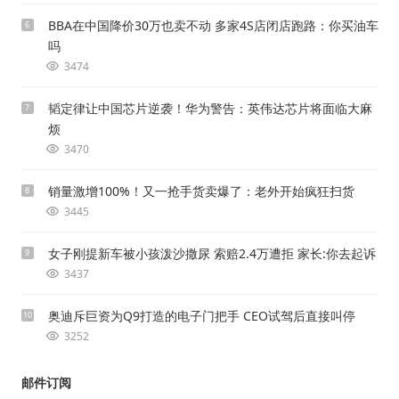
BBA在中国降价30万也卖不动 多家4S店闭店跑路：你买油车
6
吗
3474
韬定律让中国芯片逆袭！华为警告：英伟达芯片将面临大麻
7
烦
3470
销量激增100%！又一抢手货卖爆了：老外开始疯狂扫货
8
3445
女子刚提新车被小孩泼沙撒尿 索赔2.4万遭拒 家长:你去起诉
9
3437
奥迪斥巨资为Q9打造的电子门把手 CEO试驾后直接叫停
10
3252
邮件订阅