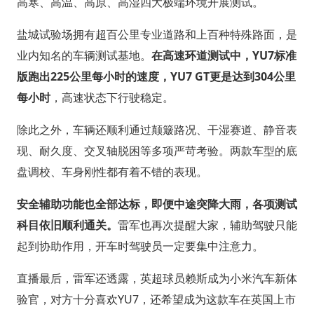
高寒、高温、高原、高湿四大极端环境开展测试。
盐城试验场拥有超百公里专业道路和上百种特殊路面，是
业内知名的车辆测试基地。
在高速环道测试中，YU7标准
版跑出225公里每小时的速度，YU7 GT更是达到304公里
每小时
，高速状态下行驶稳定。
除此之外，车辆还顺利通过颠簸路况、干湿赛道、静音表
现、耐久度、交叉轴脱困等多项严苛考验。两款车型的底
盘调校、车身刚性都有着不错的表现。
安全辅助功能也全部达标，即便中途突降大雨，各项测试
科目依旧顺利通关。
雷军也再次提醒大家，辅助驾驶只能
起到协助作用，开车时驾驶员一定要集中注意力。
直播最后，雷军还透露，英超球员赖斯成为小米汽车新体
验官，对方十分喜欢YU7，还希望成为这款车在英国上市