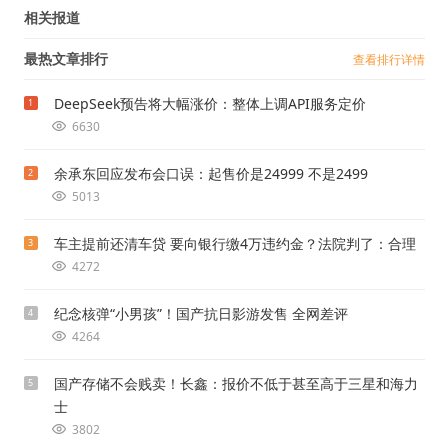
相关报道
最热文章排行
查看排行详情
DeepSeek预告将大幅涨价：整体上调API服务定价
1
6630
余承东回应发布会口误：起售价是24999 不是2499
2
5013
车主提前还清车贷 要向银行缴4万违约金？法院判了：合理
3
4272
纪念核弹“小男孩”！国产抗日影游发售 全网差评
4
4264
国产存储不会贱卖！长鑫：报价不低于甚至高于三星和海力
5
士
3802