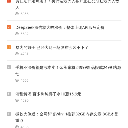
黄仁勋开始焦虑了！英伟达最大的客户正在变成它最大的敌
1
人
6356
DeepSeek预告将大幅涨价：整体上调API服务定价
2
5632
华为的摊子 已经大到一场发布会装不下了
3
4731
手机不涨价都是亏本卖！余承东将24999新品报成2499 瞎激
4
动
4666
清甜解渴 百多利纯椰子水10瓶15.9元
5
4580
微软大倒退：全网和谐Win11推荐32GB内存文章 8GB才是
6
重点
4536