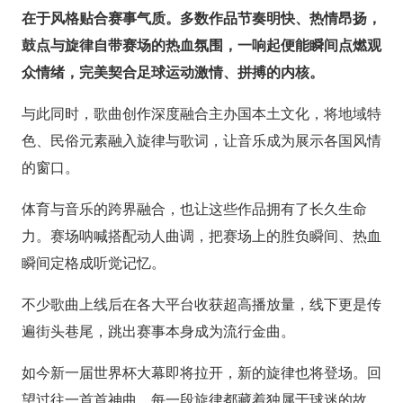
在于风格贴合赛事气质。多数作品节奏明快、热情昂扬，
鼓点与旋律自带赛场的热血氛围，一响起便能瞬间点燃观
众情绪，完美契合足球运动激情、拼搏的内核。
与此同时，歌曲创作深度融合主办国本土文化，将地域特
色、民俗元素融入旋律与歌词，让音乐成为展示各国风情
的窗口。
体育与音乐的跨界融合，也让这些作品拥有了长久生命
力。赛场呐喊搭配动人曲调，把赛场上的胜负瞬间、热血
瞬间定格成听觉记忆。
不少歌曲上线后在各大平台收获超高播放量，线下更是传
遍街头巷尾，跳出赛事本身成为流行金曲。
如今新一届世界杯大幕即将拉开，新的旋律也将登场。回
望过往一首首神曲，每一段旋律都藏着独属于球迷的故