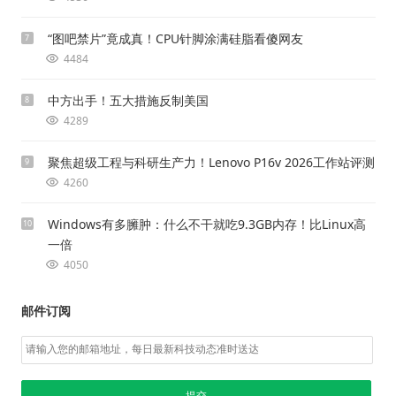
“图吧禁片”竟成真！CPU针脚涂满硅脂看傻网友
7
4484
中方出手！五大措施反制美国
8
4289
聚焦超级工程与科研生产力！Lenovo P16v 2026工作站评测
9
4260
Windows有多臃肿：什么不干就吃9.3GB内存！比Linux高
10
一倍
4050
邮件订阅