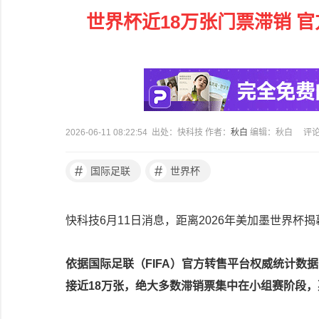
世界杯近18万张门票滞销 官
2026-06-11 08:22:54 出处：快科技 作者：
秋白
编辑：秋白
评
#
#
国际足联
世界杯
快科技6月11日消息，距离2026年美加墨世界
依据国际足联（FIFA）官方转售平台权威统计数据
接近18万张，绝大多数滞销票集中在小组赛阶段