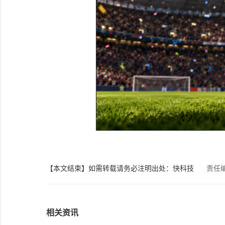
【本文结束】如需转载请务必注明出处：快科技
责任
相关资讯