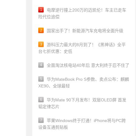
1
电摩逆行撞上200万的迈凯伦！车主已走车
险代位追偿
2
国家出手了！新能源汽车充电将全面升级
3
游科压力最大的8月到了！《黑神话》全平
台七折优惠：史低
4
全面淘汰核电站40年后 意大利终于忍不住了
5
华为MateBook Pro S参数、卖点公布：麒麟
XE90、全球最轻
6
华为Mate 90下月发布！双层OLED屏 首发
韬定律芯片
7
苹果Windows终于打通！iPhone将与PC跨
设备互通剪贴板