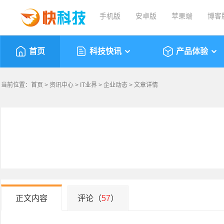
手机版
安卓版
苹果端
博客
首页
科技快讯
产品体验
当前位置：
首页
>
资讯中心
>
IT业界
>
企业动态
> 文章详情
正文内容
评论（
57
）