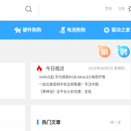
登录
注册
硬件狗狗
电池狗狗
驱动之家
今日视点
2026年08月6日 星期四
·
3499元起 华为首款RGB-MiniLED电视开售
·
一加北美官网手机全部售罄！专注中国
·
《黑神话》全平台七折优惠：史低
·
显卡一夜涨价40%！原价预售订单直接作废
热门文章
换一波