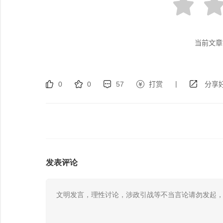
当前文章
|
0
0
57
打赏
分享好