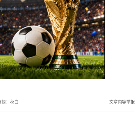
编辑：秋白
文章内容举报