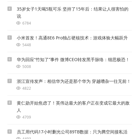
35岁女子1天喝5瓶可乐 坚持了15年后：结果让人很害怕的
4
说
6784
小米首发！高通8E6 Pro独占硬核技术：游戏体验大幅跃升
5
5448
华为回应“竹知了”事件 微博CEO转发黑手脉络：细思极恐！
6
5008
浙江宣传发声：相信华为还是那个华为 穿越嘈杂一往无前！
7
4822
黄仁勋开始焦虑了！英伟达最大的客户正在变成它最大的敌
8
人
4709
员工用代码17小时删光公司89TB数据：只为腾空间接私活
9
4493