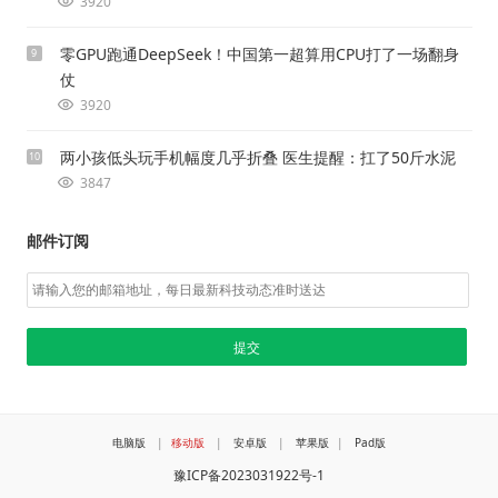
3920
零GPU跑通DeepSeek！中国第一超算用CPU打了一场翻身
9
仗
3920
两小孩低头玩手机幅度几乎折叠 医生提醒：扛了50斤水泥
10
3847
邮件订阅
电脑版
|
移动版
|
安卓版
|
苹果版
|
Pad版
豫ICP备2023031922号-1