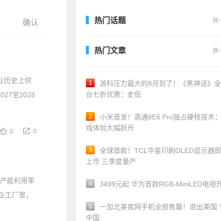
热门话题
换
热门文章
换
行业历史上供
1
游科压力最大的8月到了！《黑神话》
台七折优惠：史低
27至2028
2
小米首发！高通8E6 Pro独占硬核技术
戏体验大幅跃升
0
0
3
全球首款！TCL华星印刷OLED显示器
上市 三季度量产
均产能利用率
4
3499元起 华为首款RGB-MiniLED电视
车企工厂里，
5
一加北美官网手机全部售罄！退出美国 
中国