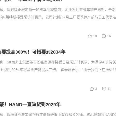
消息，保时捷正敲定新一轮成本削减磋商，企业将迎来整车减产周期，告别
尔·莱特斯接受采访时表示，公司计划在7月工厂夏季休产前与员工代表
10
16
要提高300%！可惜要到2034年
消息，SK海力士集团董事长崔泰源在接受日经采访时表示，为满足AI计算
计划到2034年将晶圆产能提高三倍。 崔泰源表示：“由于我们正在推进
3
11
！NAND一直缺货到2029年
消息，瑞穗证券与美国银行在最新研报中双双唱多闪迪，核心逻辑是NAND