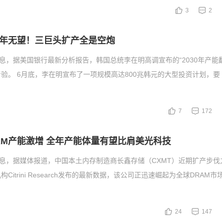
3
2
年无望！三巨头扩产全是空炮
消息，据美国银行最新分析报告，韩国总统李在明高调宣布的“2030年产能
验。 6月底，李在明宣布了一项规模高达800兆韩元的大型投资计划，要
7
172
AM产能激增 全年产能体量有望比肩美光科技
消息，据媒体报道，中国本土内存制造商长鑫存储（CXMT）近期扩产步伐
Citrini Research发布的最新数据，该公司正迅速崛起为全球DRAM
24
147