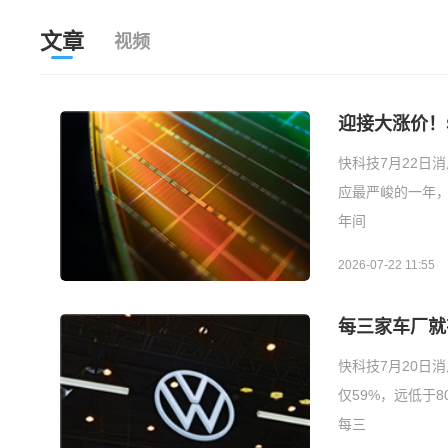
文章
视频
迎接大涨价！
快科技7月22日
应最严峻的一年，当
年间
2026-07-22 11:55
每三家车厂就
快科技7月20日
仅59%，远低于
每三