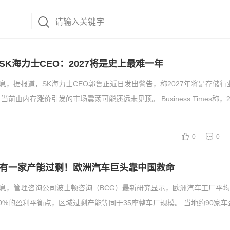
SK海力士CEO：2027将是史上最难一年
消息，据报道，SK海力士CEO郭鲁正近日发出警告，称2027年将是存储
前由内存涨价引发的市场震荡可能还远未见顶。 Business Times称，20
0
0
有一家产能过剩！欧洲汽车巨头靠中国救命
消息，管理咨询公司波士顿咨询（BCG）最新研究显示，欧洲汽车工厂平
80%的盈利平衡点，区域过剩产能等同于35座整车厂规模。 当地约90家