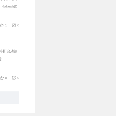
akesh团
1
0
莱特斯启动缩
能
0
0