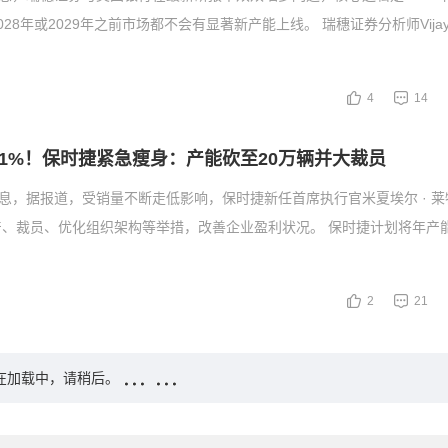
28年或2029年之前市场都不会有显著新产能上线。 瑞穗证券分析师Vijay R
4
14
1%！保时捷紧急瘦身：产能砍至20万辆并大裁员
消息，据报道，受销量不断走低影响，保时捷新任首席执行官米夏埃尔 · 
产、裁员、优化组织架构等举措，改善企业盈利状况。 保时捷计划将年产
2
21
在加载中，请稍后。