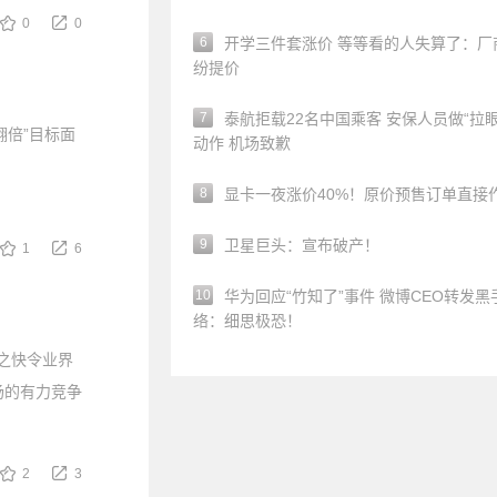
0
0
6
开学三件套涨价 等等看的人失算了：厂
纷提价
7
泰航拒载22名中国乘客 安保人员做“拉眼
翻倍”目标面
动作 机场致歉
8
显卡一夜涨价40%！原价预售订单直接
9
卫星巨头：宣布破产！
1
6
10
华为回应“竹知了”事件 微博CEO转发黑
络：细思极恐！
之快令业界
市场的有力竞争
2
3