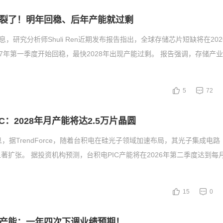
裂了！明年回稳、后年产能就过剩
息，研究分析师Shuli Ren近期发布报告指出，全球存储芯片短缺将在20
27年第一季度开始回稳，最快2028年出现产能过剩。 报告强调，存储产
5
72
C：2028年月产能将达2.5万片晶圆
，据TrendForce，随着台积电在硅光子领域加速布局，其光子集成电路
著扩张。 据投资机构预测，台积电PIC产能将在2026年第二季度达到每
15
0
产能：一年四次下调业绩预期！