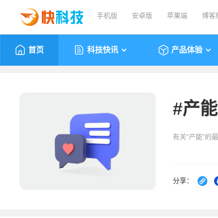
手机版
安卓版
苹果端
博客
首页
科技快讯
产品体验
#
产能
有关“产能”的
分享：