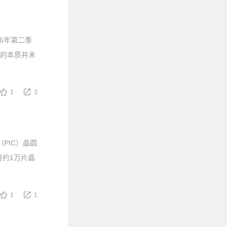
26年第二季
业的本质并未
1
3
（PIC）晶圆
月约1万片晶
1
1