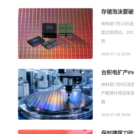
存储泡沫要破
快科技7月13日消
度达到顶点，20
因
2026-07-13 16:04
台积电扩产PI
快科技7月8日消息
产能预计将迎来显
圆
2026-07-08 16:09
保时捷挥刀砍