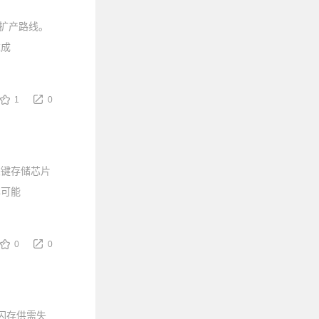
扩产路线。
达成
1
0
关键存储芯片
尽可能
0
0
闪存供需失