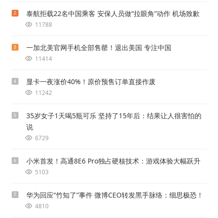
泰航拒载22名中国乘客 安保人员做“拉眼角”动作 机场致歉
2
11788
一加北美官网手机全部售罄！退出美国 专注中国
3
11414
显卡一夜涨价40%！原价预售订单直接作废
4
11242
35岁女子1天喝5瓶可乐 坚持了15年后：结果让人很害怕的
5
说
6729
小米首发！高通8E6 Pro独占硬核技术：游戏体验大幅跃升
6
5103
华为回应“竹知了”事件 微博CEO转发黑手脉络：细思极恐！
7
4810