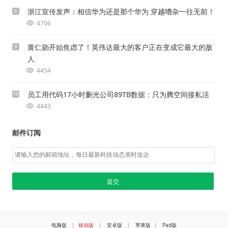
浙江宣传发声：相信华为还是那个华为 穿越嘈杂一往无前！
8
4706
黄仁勋开始焦虑了！英伟达最大的客户正在变成它最大的敌
9
人
4454
员工用代码17小时删光公司89TB数据：只为腾空间接私活
10
4443
邮件订阅
电脑版
|
移动版
|
安卓版
|
苹果版
|
Pad版