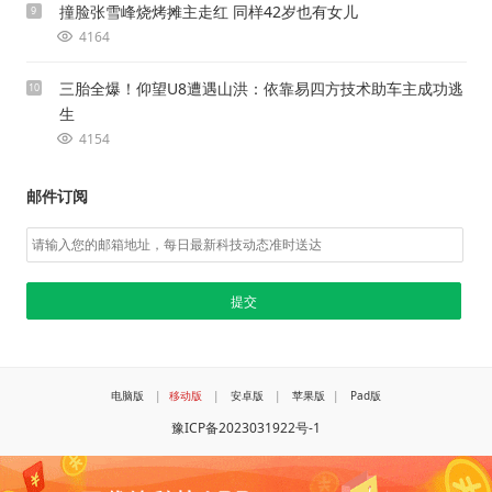
撞脸张雪峰烧烤摊主走红 同样42岁也有女儿
9
4164
三胎全爆！仰望U8遭遇山洪：依靠易四方技术助车主成功逃
10
生
4154
邮件订阅
电脑版
|
移动版
|
安卓版
|
苹果版
|
Pad版
豫ICP备2023031922号-1