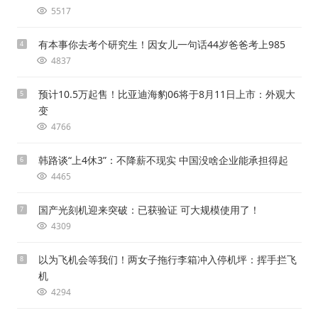
5517
有本事你去考个研究生！因女儿一句话44岁爸爸考上985
4
4837
预计10.5万起售！比亚迪海豹06将于8月11日上市：外观大
5
变
4766
韩路谈“上4休3”：不降薪不现实 中国没啥企业能承担得起
6
4465
国产光刻机迎来突破：已获验证 可大规模使用了！
7
4309
以为飞机会等我们！两女子拖行李箱冲入停机坪：挥手拦飞
8
机
4294