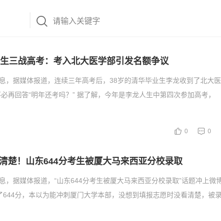
业生三战高考：考入北大医学部引发名额争议
消息，据媒体报道，连续三年高考后，38岁的清华毕业生李龙收到了北大
必再回答“明年还考吗？” 据了解，今年是李龙人生中第四次参加高考，
0
0
清楚！山东644分考生被厦大马来西亚分校录取
消息，据媒体报道，“山东644分考生被厦大马来西亚分校录取”话题冲上微
了644分，本以为能冲刺厦门大学本部，没想到填报志愿时没看清楚，被