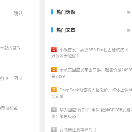
热门话题
换
热门文章
换
医学部的录取
1
小米首发！高通8E6 Pro独占硬核技术
戏体验大幅跃升
2
余承东回应发布会口误：起售价是24999
是2499
0
0
3
DeepSeek预告将大幅涨价：整体上调A
务定价
博热搜榜第
4
华为回应“竹知了”事件 微博CEO转发黑
录
络：细思极恐！
5
女骑请注意罩杯尺寸