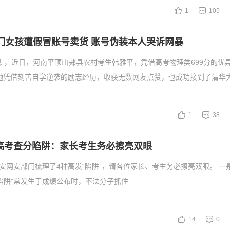
1
105
寒门女孩遭假冒账号卖货 账号伪装本人哭诉网暴
息 ，近日，河南平顶山郏县农村考生韩雅平，凭借高考物理类699分的优
的她凭借刻苦自学逆袭的励志经历，收获无数网友点赞，也成功接到了清华
1
38
高考查分陷阱：家长考生务必擦亮双眼
公安网安部门梳理了4种高发“陷阱”，请各位家长、考生务必擦亮双眼。 一是
陷阱”常发生于成绩公布时，不法分子抓住
14
0