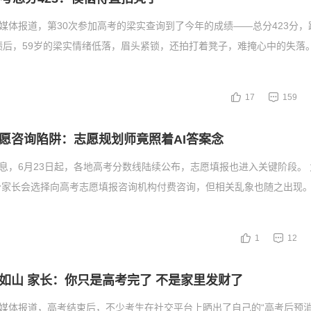
据媒体报道，第30次参加高考的梁实查询到了今年的成绩——总分423分
绩后，59岁的梁实情绪低落，眉头紧锁，还拍打着凳子，难掩心中的失落
17
159
愿咨询陷阱：志愿规划师竟照着AI答案念
消息，6月23日起，各地高考分数线陆续公布，志愿填报也进入关键阶段。
分家长会选择向高考志愿填报咨询机构付费咨询，但相关乱象也随之出现。
1
12
如山 家长：你只是高考完了 不是家里发财了
据媒体报道，高考结束后，不少考生在社交平台上晒出了自己的“高考后预消