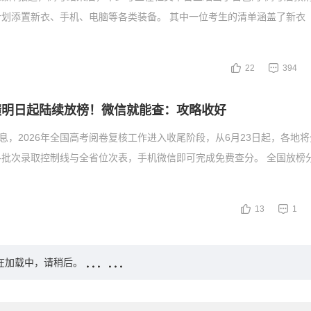
划添置新衣、手机、电脑等各类装备。 其中一位考生的清单涵盖了新衣
22
394
成绩明日起陆续放榜！微信就能查：攻略收好
消息，2026年全国高考阅卷复核工作进入收尾阶段，从6月23日起，各地
各批次录取控制线与全省位次表，手机微信即可完成免费查分。 全国放榜
13
1
在加载中，请稍后。