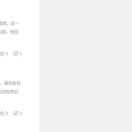
成绩，这一
内容。他回
0
1
数，看到各科
的目标依旧
0
3