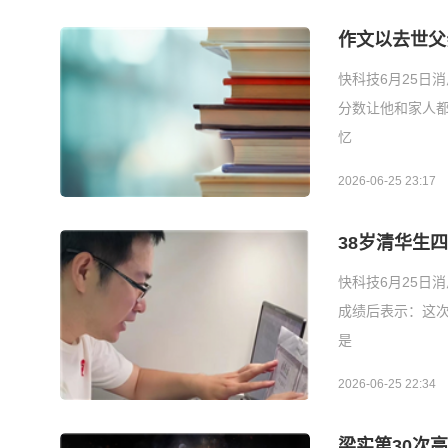
作文以去世父
快科技6月25日
分数让他和家人
忆
2026-06-25 23:17
38岁清华生
快科技6月25日
成绩后表示：这
是
2026-06-25 22:34
梁实第30次