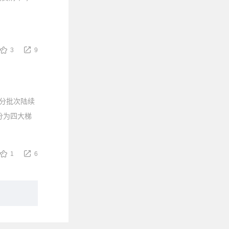
3
9
将分批次陆续
分为四大梯
1
6