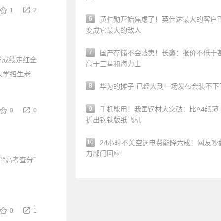
1
2
6
黄仁勋开始焦虑了！英伟达最大的客户
变成它最大的敌人
7
国产存储不会贱卖！长鑫：报价不低于
异成绩走红全
高于三星和海力士
大学招生老
8
华为的摊子 已经大到一场发布会装不下
9
手机能用！我国钢材大突破：比A4纸薄
0
0
折出钢铁版纸飞机
10
24小时不关空调电费能降六成！网友吵
力部门回应
“高考查分”
0
1