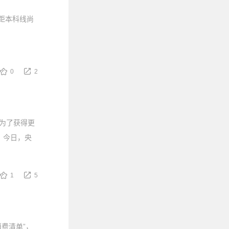
，距本科线尚
。
0
2
 为了获得更
 今日，央
1
5
费清单”，