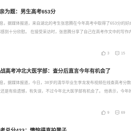
亲为题：男生高考653分
消息，据媒体报道，来自湖北的考生张思腾在今年高考中取得了653分的好
都感到十分欣慰。 在接受采访时，张思腾分享了自己在高考作文中的写作
3
15
四战高考冲北大医学部：查分后直言今年有机会了
消息，据媒体报道，今日，38岁的清华毕业生李龙发布视频在线查高考分
次还是有些遗憾，有失误，不过今年北大医学部有机会了。 他表示，今年
9
69
高考总分423：懊恼得直拍凳子