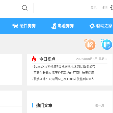
登录
注册
硬件狗狗
电池狗狗
驱动之家
·
SpaceX火箭残骸7倍音速撞月球 对比图像公布
·
苹果借长鑫存储压价韩系内存厂商！结果没用
今日视点
2026年08月8日 星期六
·
歌手汪峰：公司因AI已从1100人优化到400人
·
索尼旗舰电视上市：115寸、149999元
热门文章
换一波