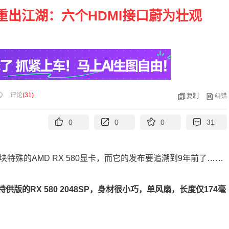
显卡重出江湖：六个HDMI接口蔚为壮观
Q
评论
(
31
)
复制
纠错
0
0
0
31
特殊的AMD RX 580显卡，而它的发布要追溯到9年前了……
于中国特供版的RX 580 2048SP，身材很小巧，单风扇，长度仅174毫