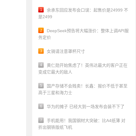
1
余承东回应发布会口误：起售价是24999 不
是2499
2
DeepSeek预告将大幅涨价：整体上调API服
务定价
3
女骑请注意罩杯尺寸
4
黄仁勋开始焦虑了！英伟达最大的客户正在
变成它最大的敌人
5
国产存储不会贱卖！长鑫：报价不低于甚至
高于三星和海力士
6
华为的摊子 已经大到一场发布会装不下了
7
手机能用！我国钢材大突破：比A4纸薄 对
折出钢铁版纸飞机