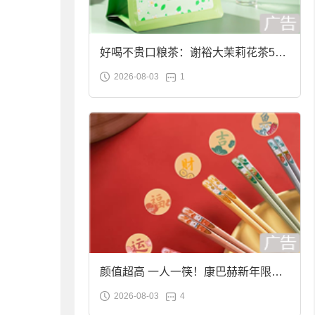
好喝不贵口粮茶：谢裕大茉莉花茶50g
2026-08-03
1
袋装9.9元到手
颜值超高 一人一筷！康巴赫新年限定
2026-08-03
4
合金筷子大促：19.9元