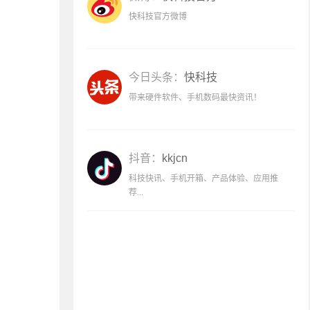
快科技官方微博
今日头条：
快科技
带来硬件软件、手机数码最快资讯！
抖音：
kkjcn
科技快讯、手机开箱、产品体验、应用推
荐...