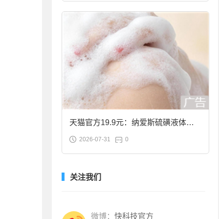
天猫官方19.9元：纳爱斯硫磺液体香
2026-07-31
0
皂2斤大促
关注我们
微博：
快科技官方