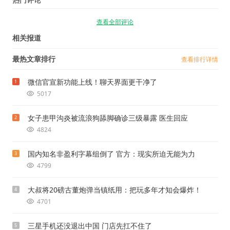
查看全部评论
相关报道
最热文章排行
查看排行详情
微信官宣新功能上线！聊天界面更干净了
1
5017
女子患甲沟炎被流浪狗舔脚确诊三级暴露 医生回应
2
4824
国内知名非盈利字幕组倒了 官方：现实所迫无能为力
3
4799
大叔将20磅古董炮弹当镇纸用：把玩多年才知会爆炸！
4
4701
三星手机还没退出中国 门店先扛不住了
5