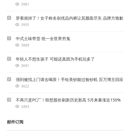
3981
穿着就掉了！女子称名创优品内裤让其颜面尽失 品牌方致歉
6
3955
中式土味带货 统一全世界穷鬼
7
3889
年轻人不想生孩子 可能还真因为手机玩多了
8
3691
强到被找上门请去喝茶！手绘美钞能过验钞机 百万博主回应
9
3622
不再只是PC厂！联想股价刷新历史新高 5月来暴涨近150%
10
3493
邮件订阅