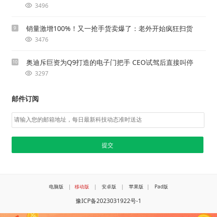
3496
销量激增100%！又一抢手货卖爆了：老外开始疯狂扫货
9
3476
奥迪斥巨资为Q9打造的电子门把手 CEO试驾后直接叫停
10
3297
邮件订阅
电脑版
|
移动版
|
安卓版
|
苹果版
|
Pad版
豫ICP备2023031922号-1