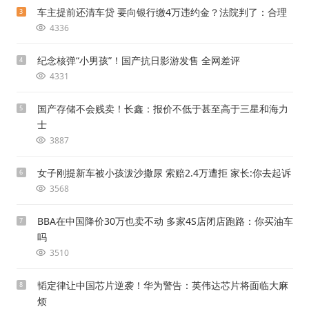
车主提前还清车贷 要向银行缴4万违约金？法院判了：合理
3
4336
纪念核弹“小男孩”！国产抗日影游发售 全网差评
4
4331
国产存储不会贱卖！长鑫：报价不低于甚至高于三星和海力
5
士
3887
女子刚提新车被小孩泼沙撒尿 索赔2.4万遭拒 家长:你去起诉
6
3568
BBA在中国降价30万也卖不动 多家4S店闭店跑路：你买油车
7
吗
3510
韬定律让中国芯片逆袭！华为警告：英伟达芯片将面临大麻
8
烦