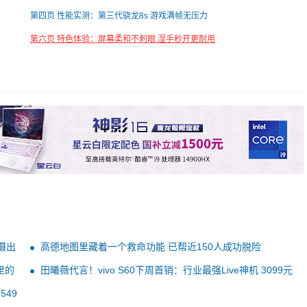
第四页 性能实测：第三代骁龙8s 游戏满帧无压力
第六页 特色体验：屏幕柔和不刺眼 湿手秒开更耐用
拍摄出
高德地图里藏着一个救命功能 已帮近150人成功脱险
里的
田曦薇代言！vivo S60下周首销：行业最强Live神机 3099元
549