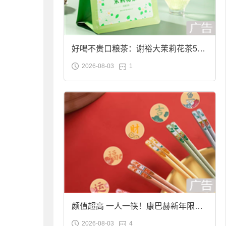
好喝不贵口粮茶：谢裕大茉莉花茶50g
2026-08-03
1
袋装9.9元到手
颜值超高 一人一筷！康巴赫新年限定
2026-08-03
4