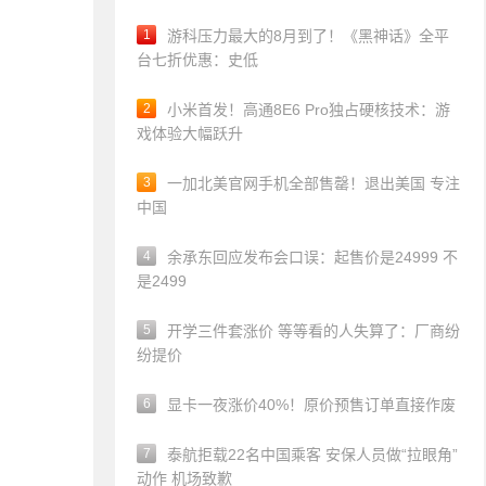
1
游科压力最大的8月到了！《黑神话》全平
台七折优惠：史低
2
小米首发！高通8E6 Pro独占硬核技术：游
戏体验大幅跃升
3
一加北美官网手机全部售罄！退出美国 专注
中国
4
余承东回应发布会口误：起售价是24999 不
是2499
5
开学三件套涨价 等等看的人失算了：厂商纷
纷提价
6
显卡一夜涨价40%！原价预售订单直接作废
7
泰航拒载22名中国乘客 安保人员做“拉眼角”
动作 机场致歉