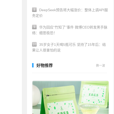
8
DeepSeek预告将大幅涨价：整体上调API服
务定价
9
华为回应“竹知了”事件 微博CEO转发黑手脉
络：细思极恐！
10
35岁女子1天喝5瓶可乐 坚持了15年后：结
果让人很害怕的说
好物推荐
换一波