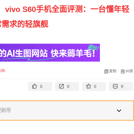
vivo S60手机全面评测：一台懂年轻
常需求的轻旗舰
论
(
9
)
复制
纠错
0
0
0
9
更耐用