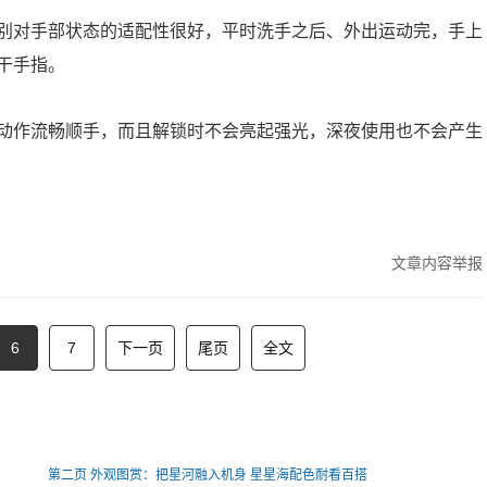
别对手部状态的适配性很好，平时洗手之后、外出运动完，手上
干手指。
动作流畅顺手，而且解锁时不会亮起强光，深夜使用也不会产生
文章内容举报
6
7
下一页
尾页
全文
第二页 外观图赏：把星河融入机身 星星海配色耐看百搭