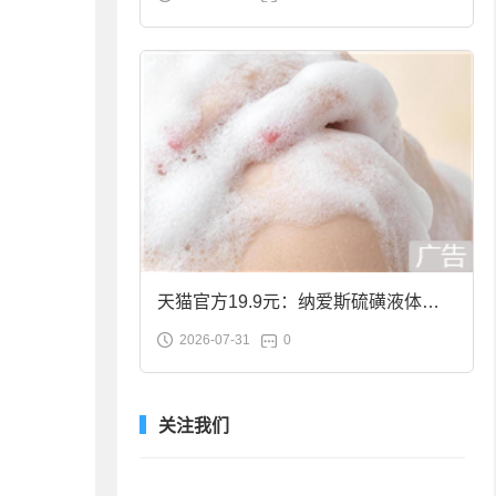
合金筷子大促：19.9元
天猫官方19.9元：纳爱斯硫磺液体香
2026-07-31
0
皂2斤大促
关注我们