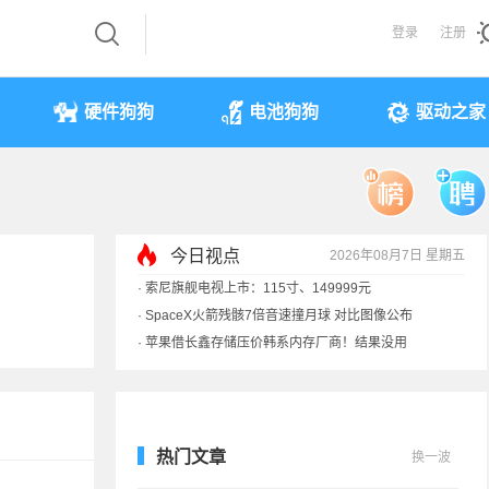
登录
注册
硬件狗狗
电池狗狗
驱动之家
今日视点
2026年08月7日 星期五
·
索尼旗舰电视上市：115寸、149999元
·
SpaceX火箭残骸7倍音速撞月球 对比图像公布
·
苹果借长鑫存储压价韩系内存厂商！结果没用
·
歌手汪峰：公司因AI已从1100人优化到400人
热门文章
换一波