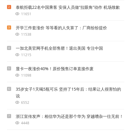
泰航拒载22名中国乘客 安保人员做“拉眼角”动作 机场致歉
2
11651
开学三件套涨价 等等看的人失算了：厂商纷纷提价
3
11538
一加北美官网手机全部售罄！退出美国 专注中国
4
11215
显卡一夜涨价40%！原价预售订单直接作废
5
11098
35岁女子1天喝5瓶可乐 坚持了15年后：结果让人很害怕的
6
说
6552
浙江宣传发声：相信华为还是那个华为 穿越嘈杂一往无前！
7
4448