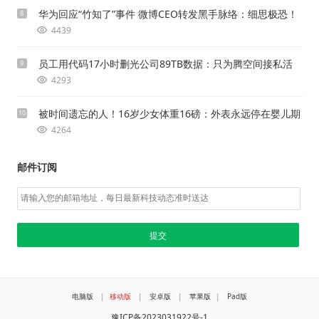
华为回应“竹知了”事件 微博CEO转发黑手脉络：细思极恐！
8
4439
员工用代码17小时删光公司89TB数据：只为腾空间接私活
9
4293
被时间遗忘的人！16岁少女体重16磅：外表永远停在婴儿期
10
4264
邮件订阅
电脑版
|
移动版
|
安卓版
|
苹果版
|
Pad版
豫ICP备2023031922号-1