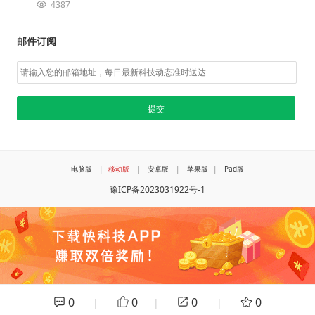
4387
邮件订阅
电脑版
|
移动版
|
安卓版
|
苹果版
|
Pad版
豫ICP备2023031922号-1
0
0
0
0
|
|
|