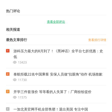
热门评论
查看全部评论
相关报道
最热文章排行
查看排行详情
游科压力最大的8月到了！《黑神话》全平台七折优惠：史
1
低
13423
泰航拒载22名中国乘客 安保人员做“拉眼角”动作 机场致歉
2
11730
开学三件套涨价 等等看的人失算了：厂商纷纷提价
3
11575
一加北美官网手机全部售罄！退出美国 专注中国
4