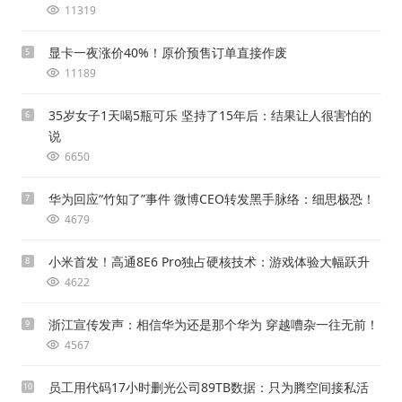
11319
显卡一夜涨价40%！原价预售订单直接作废
5
11189
35岁女子1天喝5瓶可乐 坚持了15年后：结果让人很害怕的
6
说
6650
华为回应“竹知了”事件 微博CEO转发黑手脉络：细思极恐！
7
4679
小米首发！高通8E6 Pro独占硬核技术：游戏体验大幅跃升
8
4622
浙江宣传发声：相信华为还是那个华为 穿越嘈杂一往无前！
9
4567
员工用代码17小时删光公司89TB数据：只为腾空间接私活
10