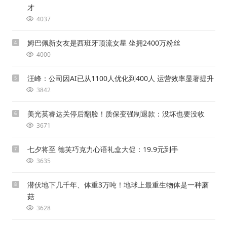
才
4037
姆巴佩新女友是西班牙顶流女星 坐拥2400万粉丝
4
4000
汪峰：公司因AI已从1100人优化到400人 运营效率显著提升
5
3842
美光英睿达关停后翻脸！质保变强制退款：没坏也要没收
6
3671
七夕将至 德芙巧克力心语礼盒大促：19.9元到手
7
3635
潜伏地下几千年、体重3万吨！地球上最重生物体是一种蘑
8
菇
3628