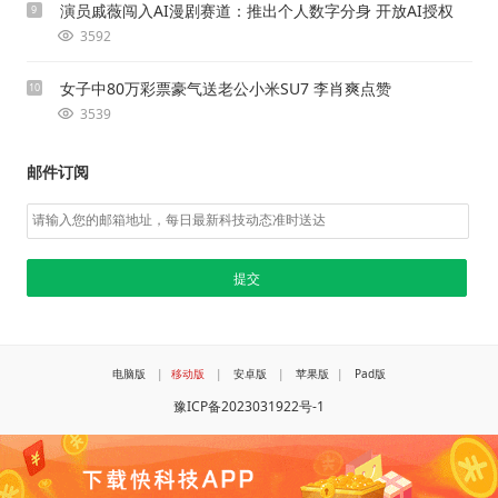
演员戚薇闯入AI漫剧赛道：推出个人数字分身 开放AI授权
9
3592
女子中80万彩票豪气送老公小米SU7 李肖爽点赞
10
3539
邮件订阅
电脑版
|
移动版
|
安卓版
|
苹果版
|
Pad版
豫ICP备2023031922号-1