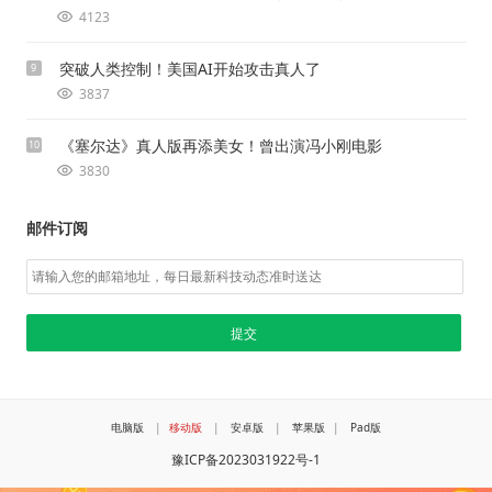
4123
突破人类控制！美国AI开始攻击真人了
9
3837
《塞尔达》真人版再添美女！曾出演冯小刚电影
10
3830
邮件订阅
电脑版
|
移动版
|
安卓版
|
苹果版
|
Pad版
豫ICP备2023031922号-1