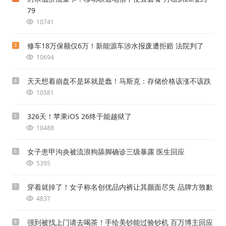
79
10741
修车18万保额仅6万！新能源车涉水报废遭拒赔 法院判了
3
10694
天天想着崩盘不是坏就是蠢！马斯克：存储价格该涨不该跌
4
10581
326天！苹果iOS 26终于能越狱了
5
10488
女子患甲沟炎被流浪狗舔脚确诊三级暴露 医生回应
6
5395
穿着就掉了！女子称名创优品内裤让其颜面尽失 品牌方致歉
7
4837
强到被找上门请去喝茶！手绘美钞能过验钞机 百万博主回应
8