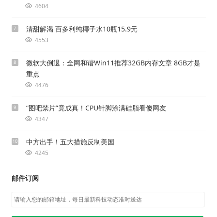
4604
清甜解渴 百多利纯椰子水10瓶15.9元
7
4553
微软大倒退：全网和谐Win11推荐32GB内存文章 8GB才是
8
重点
4476
“图吧禁片”竟成真！CPU针脚涂满硅脂看傻网友
9
4347
中方出手！五大措施反制美国
10
4245
邮件订阅