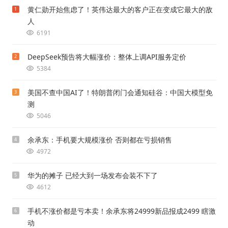
黄仁勋开始焦虑了！英伟达最大的客户正在变成它最大的敌
1
人
6191
DeepSeek预告将大幅涨价：整体上调API服务定价
2
5384
美国不查中国AI了！特朗普闭门会通知硅谷：中国大模型免
3
测
5046
余承东：手机要大规模涨价 否则都在亏损销售
4
4972
华为的摊子 已经大到一场发布会装不下了
5
4612
手机不涨价都是亏本卖！余承东将24999新品报成2499 瞎激
6
动