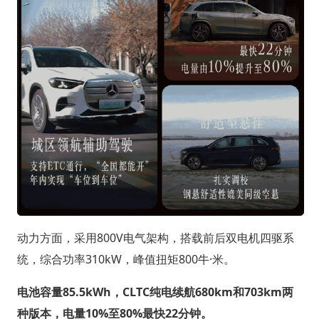
动力方面，采用800V电气架构，搭载前后双电机四驱系
统，综合功率310kW，峰值扭矩800牛·米。
电池容量85.5kWh，CLTC纯电续航680km和703km两
种版本，电量10%至80%最快22分钟。