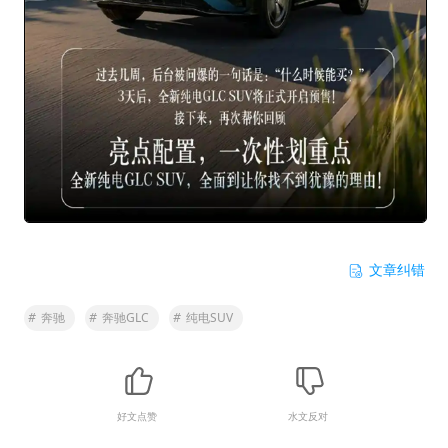
文章纠错
#
奔驰
#
奔驰GLC
#
纯电SUV
好文点赞
水文反对