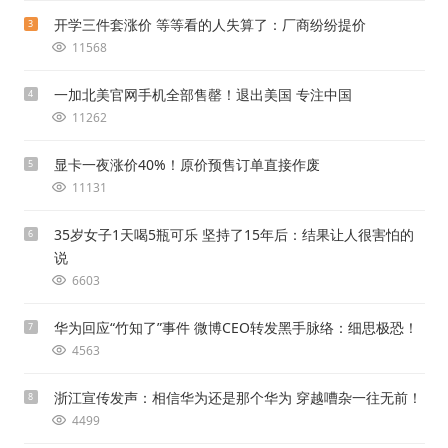
开学三件套涨价 等等看的人失算了：厂商纷纷提价
3
11568
一加北美官网手机全部售罄！退出美国 专注中国
4
11262
显卡一夜涨价40%！原价预售订单直接作废
5
11131
35岁女子1天喝5瓶可乐 坚持了15年后：结果让人很害怕的
6
说
6603
华为回应“竹知了”事件 微博CEO转发黑手脉络：细思极恐！
7
4563
浙江宣传发声：相信华为还是那个华为 穿越嘈杂一往无前！
8
4499