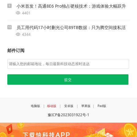
小米首发！高通8E6 Pro独占硬核技术：游戏体验大幅跃升
9
4401
员工用代码17小时删光公司89TB数据：只为腾空间接私活
10
4344
邮件订阅
电脑版
|
移动版
|
安卓版
|
苹果版
|
Pad版
豫ICP备2023031922号-1