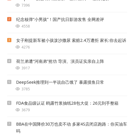
7396
纪念核弹“小男孩”！国产抗日影游发售 全网差评
2
4558
女子刚提新车被小孩泼沙撒尿 索赔2.4万遭拒 家长:你去起诉
3
4276
荷兰弟遭“河南弟”抢功 导演、演员证实亲自上阵
4
3917
DeepSeek推理到一半说自己饿了 暴露摸鱼日常
5
3785
FDA食品级认证 鸥露竹浆抽纸28包大促：26元到手整箱
6
3679
BBA在中国降价30万也卖不动 多家4S店闭店跑路：你买油车
7
吗