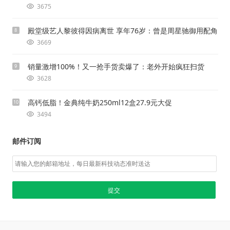
3675
殿堂级艺人黎彼得因病离世 享年76岁：曾是周星驰御用配角
8
3669
销量激增100%！又一抢手货卖爆了：老外开始疯狂扫货
9
3628
高钙低脂！金典纯牛奶250ml12盒27.9元大促
10
3494
邮件订阅