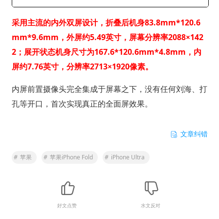
采用主流的内外双屏设计，折叠后机身83.8mm*120.6
mm*9.6mm，外屏约5.49英寸，屏幕分辨率2088×142
2；展开状态机身尺寸为167.6*120.6mm*4.8mm，内
屏约7.76英寸，分辨率2713×1920像素。
内屏前置摄像头完全集成于屏幕之下，没有任何刘海、打
孔等开口，首次实现真正的全面屏效果。
文章纠错
#
苹果
#
苹果iPhone Fold
#
iPhone Ultra
好文点赞
水文反对