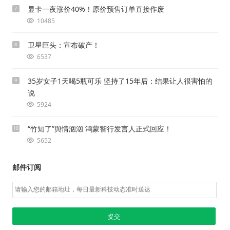
显卡一夜涨价40%！原价预售订单直接作废
7
10485
卫星巨头：宣布破产！
8
6537
35岁女子1天喝5瓶可乐 坚持了15年后：结果让人很害怕的
9
说
5924
“竹知了”舆情汹汹 鸿蒙智行发言人正式回应！
10
5652
邮件订阅