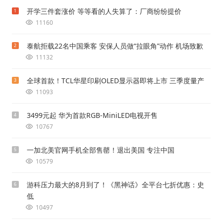
开学三件套涨价 等等看的人失算了：厂商纷纷提价
1
11160
泰航拒载22名中国乘客 安保人员做“拉眼角”动作 机场致歉
2
11132
全球首款！TCL华星印刷OLED显示器即将上市 三季度量产
3
11093
3499元起 华为首款RGB-MiniLED电视开售
4
10767
一加北美官网手机全部售罄！退出美国 专注中国
5
10579
游科压力最大的8月到了！《黑神话》全平台七折优惠：史
6
低
10497