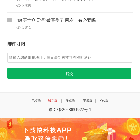
3909
“峰哥亡命天涯”做医美了 网友：有必要吗
10
3815
邮件订阅
电脑版
|
移动版
|
安卓版
|
苹果版
|
Pad版
豫ICP备2023031922号-1