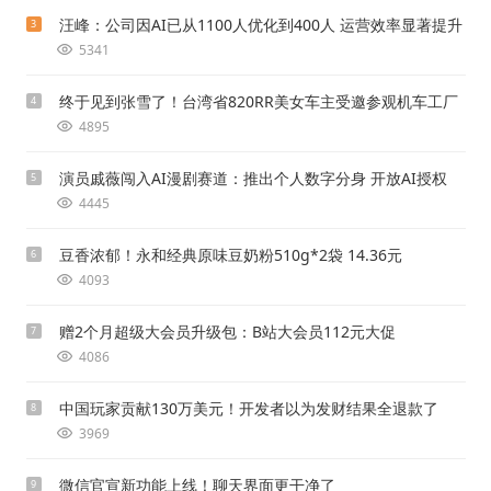
汪峰：公司因AI已从1100人优化到400人 运营效率显著提升
3
5341
终于见到张雪了！台湾省820RR美女车主受邀参观机车工厂
4
4895
演员戚薇闯入AI漫剧赛道：推出个人数字分身 开放AI授权
5
4445
豆香浓郁！永和经典原味豆奶粉510g*2袋 14.36元
6
4093
赠2个月超级大会员升级包：B站大会员112元大促
7
4086
中国玩家贡献130万美元！开发者以为发财结果全退款了
8
3969
微信官宣新功能上线！聊天界面更干净了
9