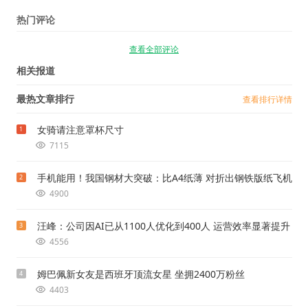
热门评论
查看全部评论
相关报道
最热文章排行
查看排行详情
女骑请注意罩杯尺寸
1
7115
手机能用！我国钢材大突破：比A4纸薄 对折出钢铁版纸飞机
2
4900
汪峰：公司因AI已从1100人优化到400人 运营效率显著提升
3
4556
姆巴佩新女友是西班牙顶流女星 坐拥2400万粉丝
4
4403