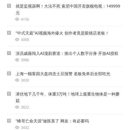
就是监视器啊！大法不死 索尼中国开卖旗舰电视：149999
5
元
4156
“中式天庭”AI视频海外爆火 创作者竟是眼镜店老板！
6
4069
演员戚薇闯入AI漫剧赛道：推出个人数字分身 开放AI授权
7
3986
上海一顾客因大盘鸡含土豆报警 老板免单后全部吃光
8
3830
潜伏地下几千年、体重3万吨！地球上最重生物体是一种蘑
9
菇
3822
“峰哥亡命天涯”做医美了 网友：有必要吗
10
3432