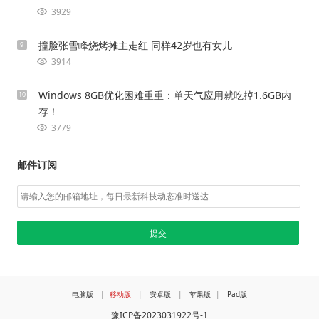
3929
撞脸张雪峰烧烤摊主走红 同样42岁也有女儿
9
3914
Windows 8GB优化困难重重：单天气应用就吃掉1.6GB内
10
存！
3779
邮件订阅
电脑版
|
移动版
|
安卓版
|
苹果版
|
Pad版
豫ICP备2023031922号-1