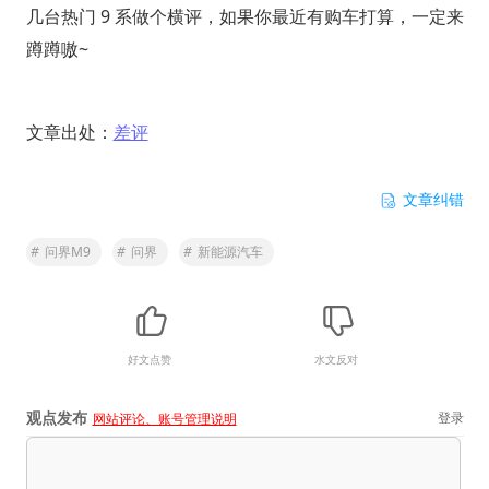
几台热门 9 系做个横评，如果你最近有购车打算，一定来
蹲蹲嗷~
文章出处：
差评
文章纠错
#
问界M9
#
问界
#
新能源汽车
好文点赞
水文反对
观点发布
登录
网站评论、账号管理说明