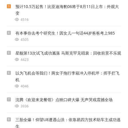
预计10.5万起售！比亚迪海豹06将于8月11日上市：外观大
3
变
4516
有本事你去考个研究生！因女儿一句话44岁爸爸考上985
4
4505
星舰第13次试飞成功溅落 马斯克罕见唱衰：回收前景不乐观
5
4423
以为飞机会等我们！两女子拖行李箱冲入停机坪：挥手拦飞
6
机
4046
沈腾《欢迎来龙餐馆》点映口碑大爆 无声哭戏震撼全场
7
3936
三胎全爆！仰望U8遭遇山洪：依靠易四方技术助车主成功逃
8
生