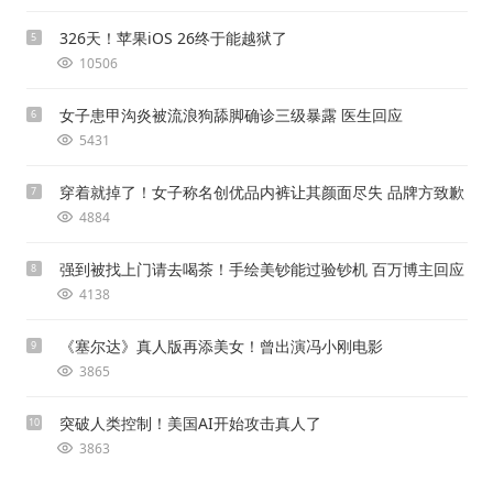
326天！苹果iOS 26终于能越狱了
5
10506
女子患甲沟炎被流浪狗舔脚确诊三级暴露 医生回应
6
5431
穿着就掉了！女子称名创优品内裤让其颜面尽失 品牌方致歉
7
4884
强到被找上门请去喝茶！手绘美钞能过验钞机 百万博主回应
8
4138
《塞尔达》真人版再添美女！曾出演冯小刚电影
9
3865
突破人类控制！美国AI开始攻击真人了
10
3863