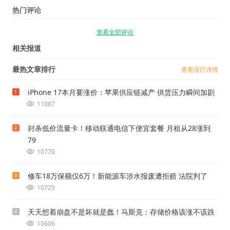
热门评论
查看全部评论
相关报道
最热文章排行
查看排行详情
iPhone 17本月要涨价：苹果供应链减产 供货压力瞬间加剧
1
11087
封杀低价流量卡！移动联通电信下便宜套餐 月租从28涨到
2
79
10770
修车18万保额仅6万！新能源车涉水报废遭拒赔 法院判了
3
10725
天天想着崩盘不是坏就是蠢！马斯克：存储价格该涨不该跌
4
10606