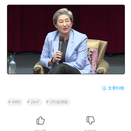
文章纠错
#
AMD
#
Zen7
#
CPU处理器
好文点赞
水文反对