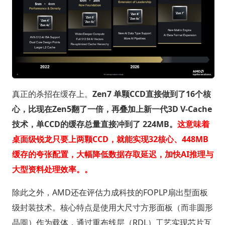
真正的杀招在缓存上。
Zen7 单颗CCD直接做到了16个核
心，比现在Zen5翻了一倍，再叠加上新一代3D V-Cache
技术，单CCD的缓存总量直接冲到了 224MB。
这意味着
桌面级锐龙只要上两颗CCD，就能实现32核心、448MB
缓存的夸张配置，大幅降低数据存取延迟，加快AI推理与
大型资料处理效率。。
除此之外，AMD还在评估力成科技的FOPLP扇出型面板
级封装技术。核心特点是使用大尺寸方形面板（而非圆形
晶圆）作为载体，通过重布线层（RDL）工艺实现芯片互