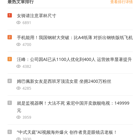
最热文章排行
查看排行详情
女骑请注意罩杯尺寸
1
6891
手机能用！我国钢材大突破：比A4纸薄 对折出钢铁版纸飞机
2
4700
汪峰：公司因AI已从1100人优化到400人 运营效率显著提升
3
4382
姆巴佩新女友是西班牙顶流女星 坐拥2400万粉丝
4
4285
就是监视器啊！大法不死 索尼中国开卖旗舰电视：149999
5
元
3959
“中式天庭”AI视频海外爆火 创作者竟是眼镜店老板！
6
3930