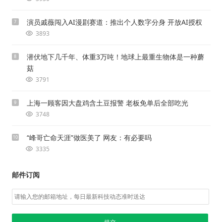
演员戚薇闯入AI漫剧赛道：推出个人数字分身 开放AI授权
7
3893
潜伏地下几千年、体重3万吨！地球上最重生物体是一种蘑
8
菇
3791
上海一顾客因大盘鸡含土豆报警 老板免单后全部吃光
9
3748
“峰哥亡命天涯”做医美了 网友：有必要吗
10
3335
邮件订阅