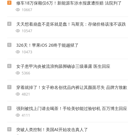
修车18万保额仅6万！新能源车涉水报废遭拒赔 法院判了
3
10667
天天想着崩盘不是坏就是蠢！马斯克：存储价格该涨不该跌
4
10547
326天！苹果iOS 26终于能越狱了
5
10473
女子患甲沟炎被流浪狗舔脚确诊三级暴露 医生回应
6
5366
穿着就掉了！女子称名创优品内裤让其颜面尽失 品牌方致歉
7
4821
强到被找上门请去喝茶！手绘美钞能过验钞机 百万博主回应
8
4111
突破人类控制！美国AI开始攻击真人了
9