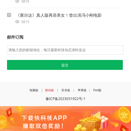
3819
《塞尔达》真人版再添美女！曾出演冯小刚电影
10
3815
邮件订阅
电脑版
|
移动版
|
安卓版
|
苹果版
|
Pad版
豫ICP备2023031922号-1