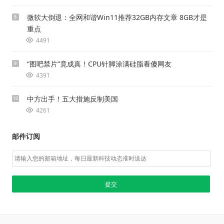
微软大倒退：全网和谐Win11推荐32GB内存文章 8GB才是
8
重点
4491
“图吧禁片”竟成真！CPU针脚涂满硅脂看傻网友
9
4391
中方出手！五大措施反制美国
10
4261
邮件订阅