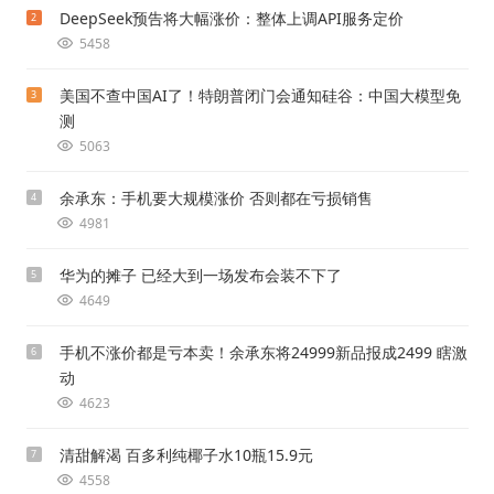
DeepSeek预告将大幅涨价：整体上调API服务定价
2
5458
美国不查中国AI了！特朗普闭门会通知硅谷：中国大模型免
3
测
5063
余承东：手机要大规模涨价 否则都在亏损销售
4
4981
华为的摊子 已经大到一场发布会装不下了
5
4649
手机不涨价都是亏本卖！余承东将24999新品报成2499 瞎激
6
动
4623
清甜解渴 百多利纯椰子水10瓶15.9元
7
4558