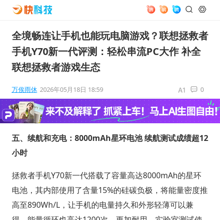
全境畅连让手机也能玩电脑游戏？联想拯救者
手机Y70新一代评测：轻松串流PC大作 补全
联想拯救者游戏生态
万俟雨休
2026年05月18日 18:59
0
五、续航和充电：8000mAh星环电池 续航测试成绩超12
小时
拯救者手机Y70新一代搭载了容量高达8000mAh的星环
电池，其内部使用了含量15%的硅碳负极，将能量密度推
高至890Wh/L，让手机的电量持久和外形轻薄可以兼
得，能量循环也高达1200次，更加耐用，实验室测试使