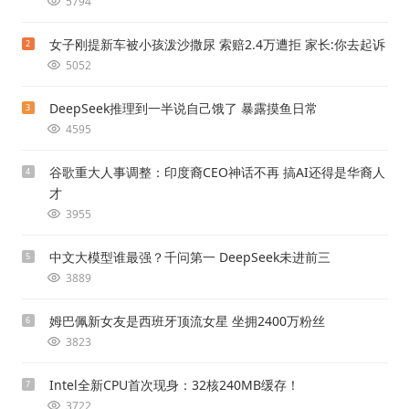
5794
女子刚提新车被小孩泼沙撒尿 索赔2.4万遭拒 家长:你去起诉
2
5052
DeepSeek推理到一半说自己饿了 暴露摸鱼日常
3
4595
谷歌重大人事调整：印度裔CEO神话不再 搞AI还得是华裔人
4
才
3955
中文大模型谁最强？千问第一 DeepSeek未进前三
5
3889
姆巴佩新女友是西班牙顶流女星 坐拥2400万粉丝
6
3823
Intel全新CPU首次现身：32核240MB缓存！
7
3722