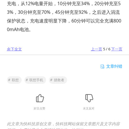
充电，从12%电量开始，10分钟充至34%，20分钟充至5
3%，30分钟充至70%，45分钟充至92%，之后进入涓流
保护状态，充电速度明显下降，60分钟可以完全充满800
0mAh电池。
余下全文
上一页
5 / 6
下一页
文章纠错
#
联想
#
联想手机
#
拯救者
好文点赞
水文反对
此文章为快科技原创文章，快科技网站保留文章图片及文字内容