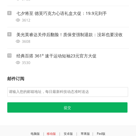
七夕将至 德芙巧克力心语礼盒大促：19.9元到手
8
3612
美光英睿达关停后翻脸！质保变强制退款：没坏也要没收
9
3608
经典百搭 361° 速干运动短袖23元官方大促
10
3530
邮件订阅
电脑版
|
移动版
|
安卓版
|
苹果版
|
Pad版