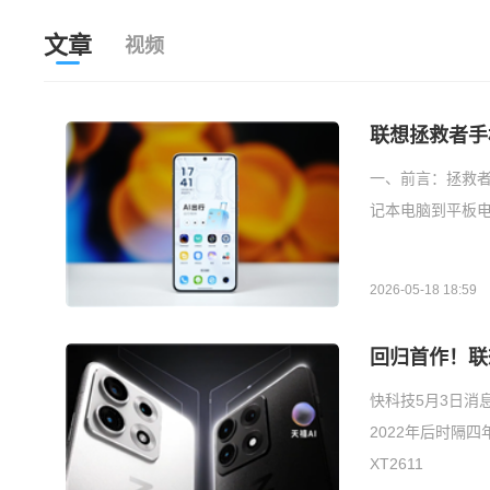
文章
视频
联想拯救者手
一、前言：拯救
记本电脑到平板
2026-05-18 18:59
回归首作！联
快科技5月3日消
2022年后时隔
XT2611