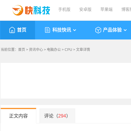
手机版
安卓版
苹果端
博客
首页
科技快讯
产品体验
当前位置：
首页
>
资讯中心
>
电脑办公
>
CPU
> 文章详情
正文内容
评论（
294
）