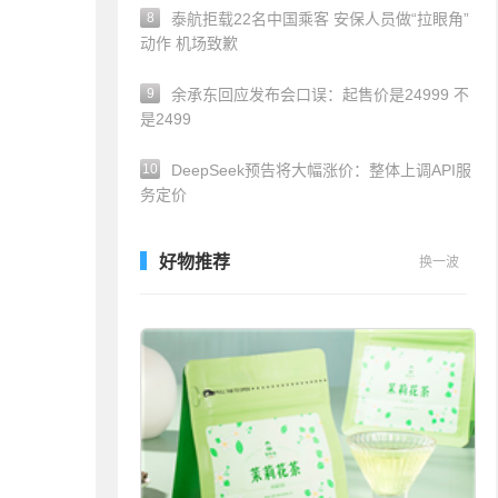
8
泰航拒载22名中国乘客 安保人员做“拉眼角”
动作 机场致歉
9
余承东回应发布会口误：起售价是24999 不
是2499
10
DeepSeek预告将大幅涨价：整体上调API服
务定价
好物推荐
换一波