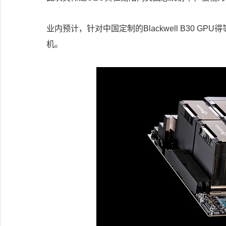
业内预计，针对中国定制的Blackwell B30 G
机。