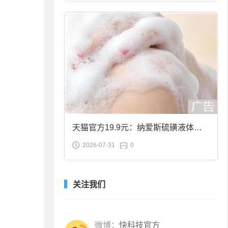
天猫官方19.9元：纳爱斯硫磺液体香
2026-07-31
0
皂2斤大促
关注我们
微博：
快科技官方