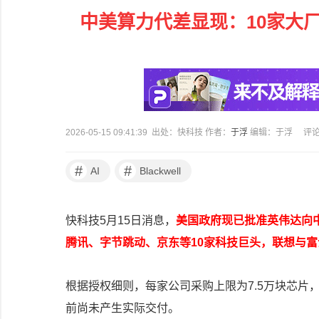
中美算力代差显现：10家大厂分食
2026-05-15 09:41:39 出处：快科技 作者：
于浮
编辑：于浮
评
#
#
AI
Blackwell
快科技5月15日消息，
美国政府现已批准英伟达向中国出
腾讯、字节跳动、京东等10家科技巨头，联想与
根据授权细则，每家公司采购上限为7.5万块芯片
前尚未产生实际交付。