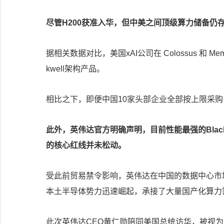
尽管H200获准入华，但中美之间顶级算力储备仍
据相关数据对比，美国xAI公司在 Colossus 和 M
kwell架构产品。
相比之下，即便中国10家头部企业全部按上限采购
此外，英伟达官方明确声明，目前性能最强的Black
的核心红线并未松动。
受此前贸易禁令影响，英伟达在中国的数据中心市
本土半导体势力迅速崛起，承接了大量国产化算力
此次英伟达CEO黄仁勋陪同美国总统访华，被视