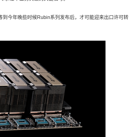
PU得等到今年晚些时候Rubin系列发布后，才可能迎来出口许可转