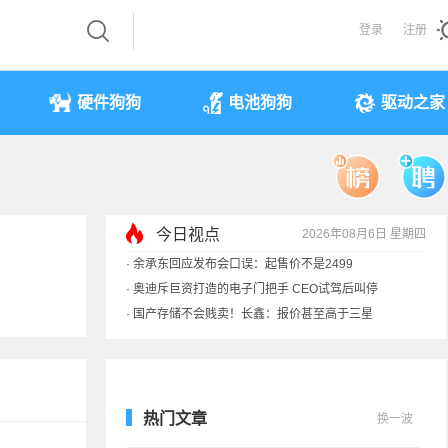
登录
注册
硬件狗狗
电池狗狗
驱动之家
今日视点
2026年08月6日 星期四
·
余承东回应发布会口误：起售价不是2499
·
奥迪斥巨资打造的电子门把手 CEO试驾后叫停
·
国产存储不会贱卖！长鑫：报价甚至高于三星
·
提前还车贷要向银行缴4万违约金？法院判了
热门文章
换一波