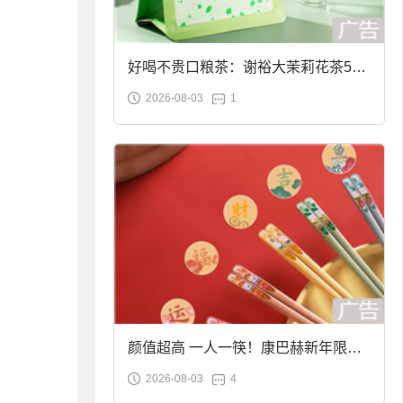
好喝不贵口粮茶：谢裕大茉莉花茶50g
2026-08-03
1
袋装9.9元到手
颜值超高 一人一筷！康巴赫新年限定
2026-08-03
4
合金筷子大促：19.9元