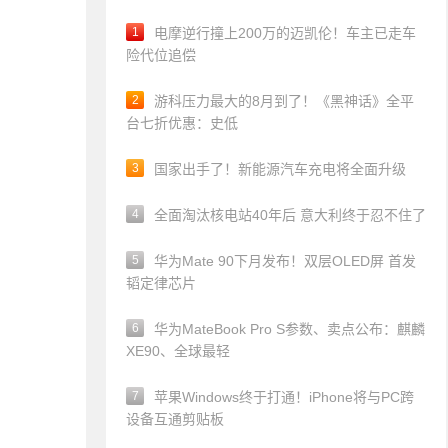
1
电摩逆行撞上200万的迈凯伦！车主已走车
险代位追偿
2
游科压力最大的8月到了！《黑神话》全平
台七折优惠：史低
3
国家出手了！新能源汽车充电将全面升级
4
全面淘汰核电站40年后 意大利终于忍不住了
5
华为Mate 90下月发布！双层OLED屏 首发
韬定律芯片
6
华为MateBook Pro S参数、卖点公布：麒麟
XE90、全球最轻
7
苹果Windows终于打通！iPhone将与PC跨
设备互通剪贴板