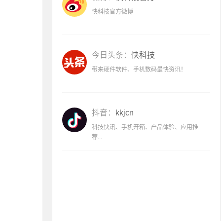
快科技官方微博
今日头条：
快科技
带来硬件软件、手机数码最快资讯！
抖音：
kkjcn
科技快讯、手机开箱、产品体验、应用推
荐...