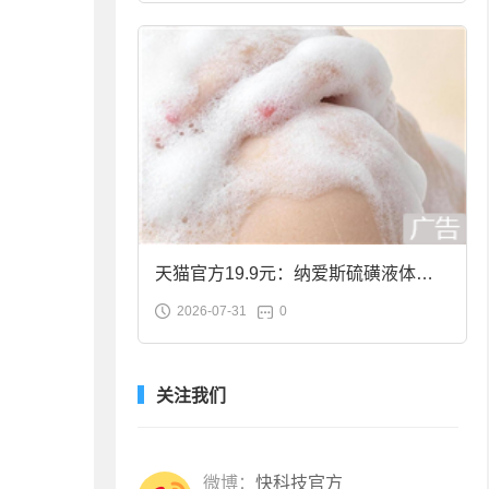
天猫官方19.9元：纳爱斯硫磺液体香
2026-07-31
0
皂2斤大促
关注我们
微博：
快科技官方