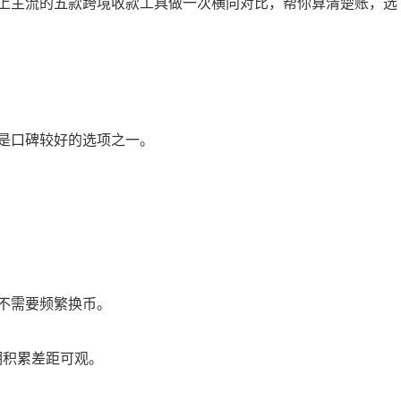
上主流的五款跨境收款工具做一次横向对比，帮你算清楚账，选
是口碑较好的选项之一。
不需要频繁换币。
，长期积累差距可观。