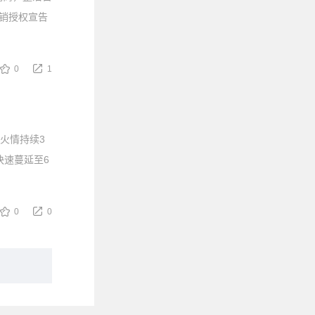
经销授权宣告
0
1
火情持续3
快速蔓延至6
0
0