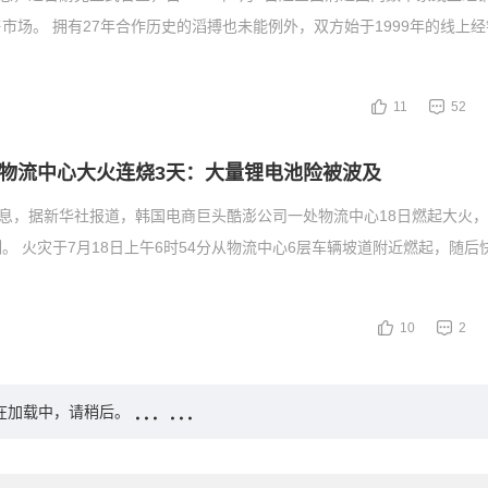
市场。 拥有27年合作历史的滔搏也未能例外，双方始于1999年的线上
11
52
物流中心大火连烧3天：大量锂电池险被波及
消息，据新华社报道，韩国电商巨头酷澎公司一处物流中心18日燃起大火，
。 火灾于7月18日上午6时54分从物流中心6层车辆坡道附近燃起，随后
10
2
在加载中，请稍后。