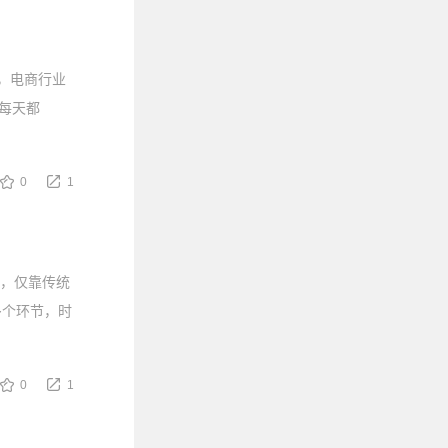
单，电商行业
，每天都
0
1
商，仅靠传统
多个环节，时
0
1