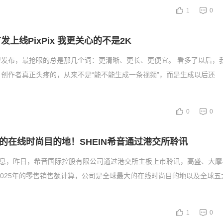
1
0
3首发上线PixPix 我更关心的不是2K
型发布，最抢眼的总是那几个词：更清晰、更长、更便宜。 看多了以后，
创作者真正头疼的，从来不是“能不能生成一条视频”，而是生成以后还
0
0
的在线时尚目的地！SHEIN希音通过港交所聆讯
消息，昨日，希音国际控股有限公司通过港交所主板上市聆讯，高盛、大摩
2025年的零售销售额计算，公司是全球最大的在线时尚目的地以及全球五
1
0