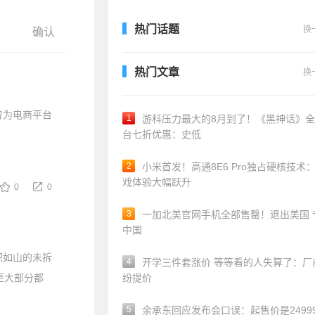
热门话题
换
热门文章
换
曾为电商平台
1
游科压力最大的8月到了！《黑神话》
台七折优惠：史低
2
小米首发！高通8E6 Pro独占硬核技术
戏体验大幅跃升
0
0
3
一加北美官网手机全部售罄！退出美国 
中国
积如山的未拆
4
开学三件套涨价 等等看的人失算了：厂
至大部分都
纷提价
5
余承东回应发布会口误：起售价是24999