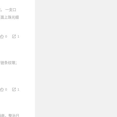
。 一支口
页面上珠光细
0
1
看链条纹理；
0
1
销商，整治日