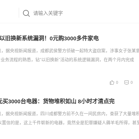
以旧换新系统漏洞！0元购3000多件家电
息，据央视新闻报道，成都武侯警方侦破一起特大盗窃案，涉事女子张某
业务流程的熟悉，钻“以旧换新”活动的系统逻辑漏洞，在两个月内完成
0
0
元买3000台电器：货物堆积如山 8小时才清点完
息，据央视新闻报道，四川成都警方前不久在一间民房内，查获了大量堆
难以置信的是，这上千件崭新的电器，竟然全是犯罪嫌疑人薅羊毛所得，甚