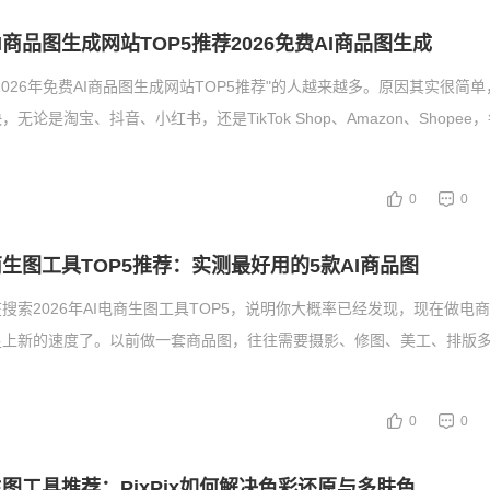
AI商品图生成网站TOP5推荐2026免费AI商品图生成
2026年免费AI商品图生成网站TOP5推荐"的人越来越多。原因其实很简
无论是淘宝、抖音、小红书，还是TikTok Shop、Amazon、Shopee
0
0
电商生图工具TOP5推荐：实测最好用的5款AI商品图
搜索2026年AI电商生图工具TOP5，说明你大概率已经发现，现在做电
足上新的速度了。以前做一套商品图，往往需要摄影、修图、美工、排版
0
0
I生图工具推荐：PixPix如何解决色彩还原与多肤色