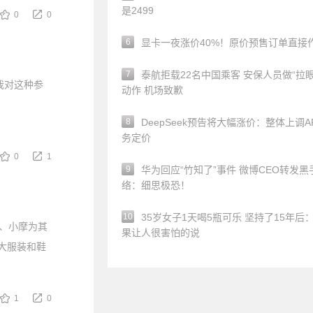
是2499
0
0
6
显卡一夜涨价40%！原价预售订单直接
7
泰航拒载22名中国乘客 安保人员做“拉眼
我对这种参
动作 机场致歉
8
DeepSeek预告将大幅涨价：整体上调A
务定价
0
1
9
华为回应“竹知了”事件 微博CEO转发黑
络：细思极恐！
10
35岁女子1天喝5瓶可乐 坚持了15年后
、小摩为其
果让人很害怕的说
大服装和鞋
1
0