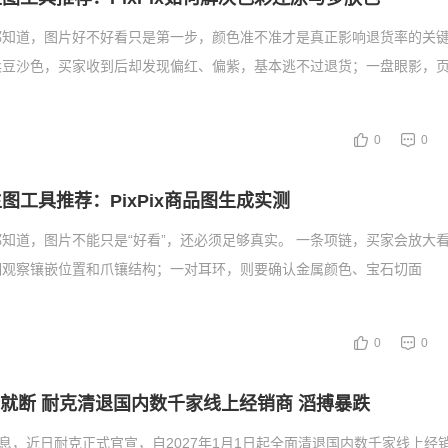
都知道，图片好不好看只是第一步，颜色准不准才是真正影响退货率的关键
柔豆沙色，买家收到后却发现偏红、偏紫，基本逃不过退货；一盘眼影，
0
0
I生图工具推荐：PixPix商品图生成实测
知道，图片不能只是“好看”，还必须足够真实。 一条项链，买家会放大
细观察镶嵌位置和爪镶结构；一对耳环，则要确认金属颜色、宝石切面
0
0
断就断 耐克清退国内数千家线上经销商 滔搏暴跌
消息，近日耐克正式官宣，自2027年1月1日起全面清退国内数千家线上经