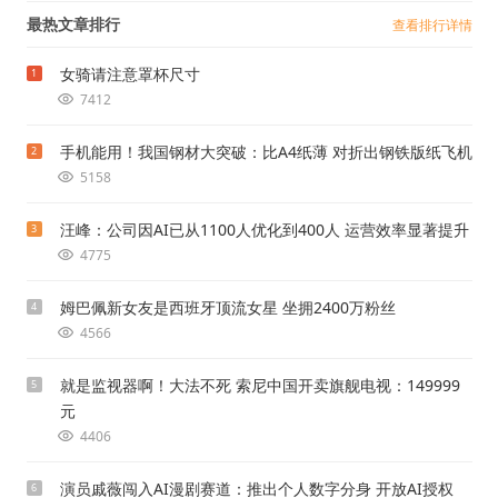
最热文章排行
查看排行详情
女骑请注意罩杯尺寸
1
7412
手机能用！我国钢材大突破：比A4纸薄 对折出钢铁版纸飞机
2
5158
汪峰：公司因AI已从1100人优化到400人 运营效率显著提升
3
4775
姆巴佩新女友是西班牙顶流女星 坐拥2400万粉丝
4
4566
就是监视器啊！大法不死 索尼中国开卖旗舰电视：149999
5
元
4406
演员戚薇闯入AI漫剧赛道：推出个人数字分身 开放AI授权
6