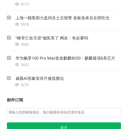
4113
上海一顾客因大盘鸡含土豆报警 老板免单后全部吃光
7
3978
“峰哥亡命天涯”做医美了 网友：有必要吗
8
3582
华为畅享100 Pro Max首发麒麟8030：麒麟最强8系芯片
9
3422
戚薇AI形象宣传片被批擦边
10
3273
邮件订阅