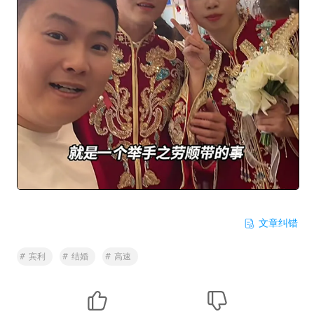
文章纠错
#
宾利
#
结婚
#
高速