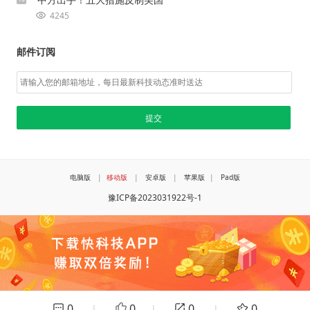
4245
邮件订阅
电脑版
|
移动版
|
安卓版
|
苹果版
|
Pad版
豫ICP备2023031922号-1
0
0
0
0
|
|
|