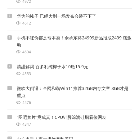
4972
华为的摊子 已经大到一场发布会装不下了
5
4612
手机不涨价都是亏本卖！余承东将24999新品报成2499 瞎激
6
动
4604
清甜解渴 百多利纯椰子水10瓶15.9元
7
4553
微软大倒退：全网和谐Win11推荐32GB内存文章 8GB才是
8
重点
4476
“图吧禁片”竟成真！CPU针脚涂满硅脂看傻网友
9
4347
中方出手！五大措施反制美国
10