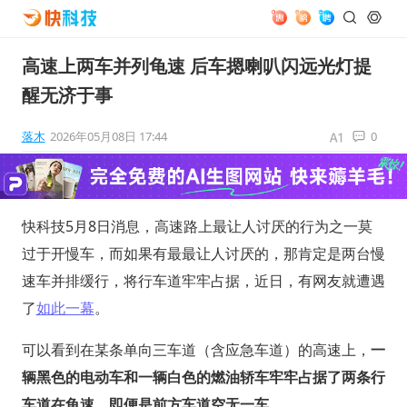
高速上两车并列龟速 后车摁喇叭闪远光灯提
醒无济于事
落木
2026年05月08日 17:44
0
快科技5月8日消息，高速路上最让人讨厌的行为之一莫
过于开慢车，而如果有最最让人讨厌的，那肯定是两台慢
速车并排缓行，将行车道牢牢占据，近日，有网友就遭遇
了
如此一幕
。
可以看到在某条单向三车道（含应急车道）的高速上，
一
辆黑色的电动车和一辆白色的燃油轿车牢牢占据了两条行
车道在龟速，即便是前方车道空无一车
。