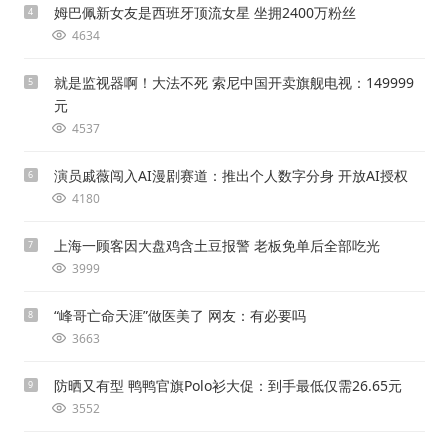
姆巴佩新女友是西班牙顶流女星 坐拥2400万粉丝
4
4634
就是监视器啊！大法不死 索尼中国开卖旗舰电视：149999
5
元
4537
演员戚薇闯入AI漫剧赛道：推出个人数字分身 开放AI授权
6
4180
上海一顾客因大盘鸡含土豆报警 老板免单后全部吃光
7
3999
“峰哥亡命天涯”做医美了 网友：有必要吗
8
3663
防晒又有型 鸭鸭官旗Polo衫大促：到手最低仅需26.65元
9
3552