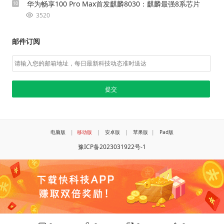
华为畅享100 Pro Max首发麒麟8030：麒麟最强8系芯片
10
3520
邮件订阅
电脑版
|
移动版
|
安卓版
|
苹果版
|
Pad版
豫ICP备2023031922号-1