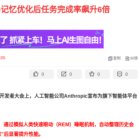
ude记忆优化后任务完成率飙升6倍
论
(
0
)
复制
纠错
0
0
0
0
开发者大会上，人工智能公司Anthropic宣布为旗下智能体平台
，
通过模拟人类快速眼动（REM）睡眠机制，自动整理历史会
来”后显著提升性能。