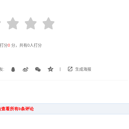
打分
0
分，共有
0
人打分
|
友:
生成海报