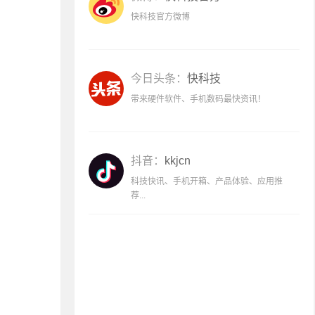
快科技官方微博
今日头条：
快科技
带来硬件软件、手机数码最快资讯！
抖音：
kkjcn
科技快讯、手机开箱、产品体验、应用推
荐...