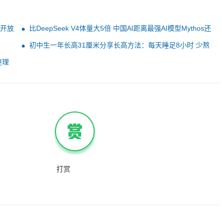
面开放
比DeepSeek V4体量大5倍 中国AI距离最强AI模型Mythos还
落后6-12个月
初中生一年长高31厘米分享长高方法：每天睡足8小时 少熬
夜多运动
整理
打赏