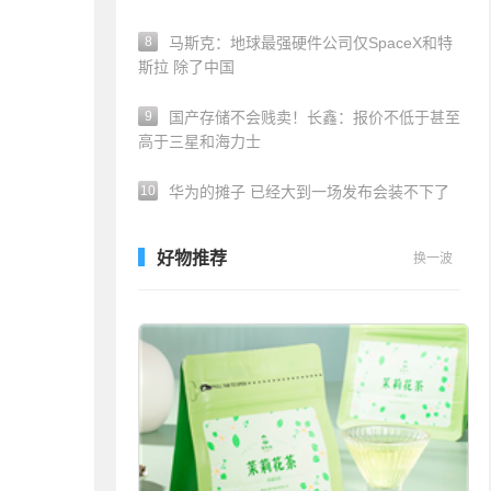
8
马斯克：地球最强硬件公司仅SpaceX和特
斯拉 除了中国
9
国产存储不会贱卖！长鑫：报价不低于甚至
高于三星和海力士
10
华为的摊子 已经大到一场发布会装不下了
好物推荐
换一波