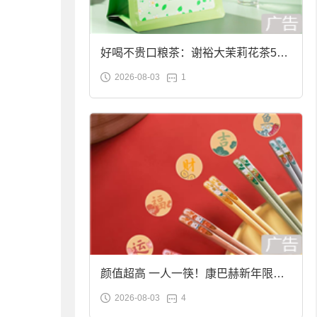
好喝不贵口粮茶：谢裕大茉莉花茶50g
2026-08-03
1
袋装9.9元到手
颜值超高 一人一筷！康巴赫新年限定
2026-08-03
4
合金筷子大促：19.9元