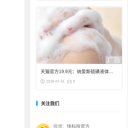
天猫官方19.9元：纳爱斯硫磺液体香
2026-07-31
0
皂2斤大促
关注我们
微博：
快科技官方