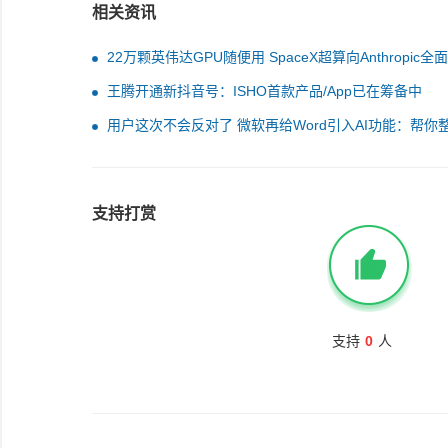
相关资讯
22万颗英伟达GPU随便用 SpaceX超算向Anthropic全
王腾开通新抖音号：ISHO首款产品/App已在筹备中
用户这次不会反对了 微软再给Word引入AI功能：帮你
文档
支持打赏
支持
0
人