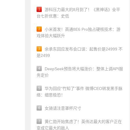
1
游科压力最大的8月到了！《黑神话》全平
台七折优惠：史低
2
小米首发！高通8E6 Pro独占硬核技术：游
戏体验大幅跃升
3
余承东回应发布会口误：起售价是24999 不
是2499
4
DeepSeek预告将大幅涨价：整体上调API服
务定价
5
华为回应“竹知了”事件 微博CEO转发黑手脉
络：细思极恐！
6
女骑请注意罩杯尺寸
7
黄仁勋开始焦虑了！英伟达最大的客户正在
变成它最大的敌人