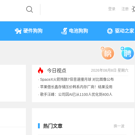
登录
注册
硬件狗狗
电池狗狗
驱动之家
今日视点
2026年08月8日 星期六
·
SpaceX火箭残骸7倍音速撞月球 对比图像公布
·
苹果借长鑫存储压价韩系内存厂商！结果没用
·
歌手汪峰：公司因AI已从1100人优化到400人
·
索尼旗舰电视上市：115寸、149999元
热门文章
换一波