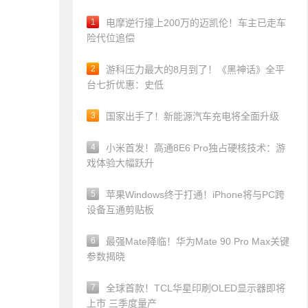
1
电摩逆行撞上200万的迈凯伦！车主已走车
险代位追偿
2
游科压力最大的8月到了！《黑神话》全平
台七折优惠：史低
3
国家出手了！新能源汽车充电将全面升级
4
小米首发！高通8E6 Pro独占硬核技术：游
戏体验大幅跃升
5
苹果Windows终于打通！iPhone将与PC跨
设备互通剪贴板
6
最强Mate降临！华为Mate 90 Pro Max关键
参数揭晓
7
全球首款！TCL华星印刷OLED显示器即将
上市 三季度量产