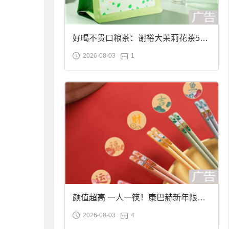
好喝不贵口粮茶：谢裕大茉莉花茶50g
2026-08-03
1
袋装9.9元到手
颜值超高 一人一筷！康巴赫新年限定
2026-08-03
4
合金筷子大促：19.9元