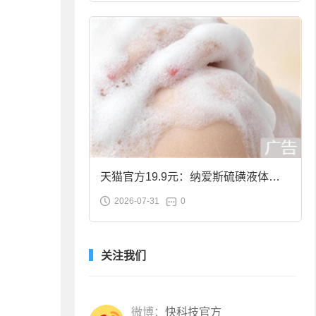
天猫官方19.9元：纳爱斯硫磺液体香
2026-07-31
0
皂2斤大促
关注我们
微博：
快科技官方