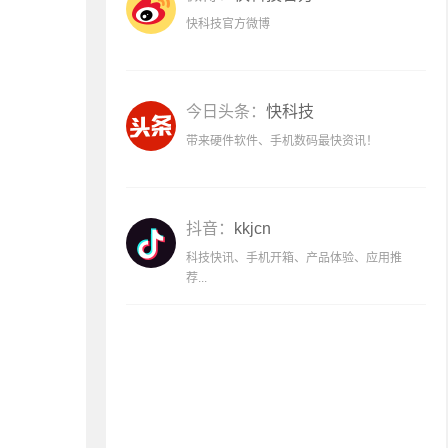
快科技官方微博
今日头条：
快科技
带来硬件软件、手机数码最快资讯！
抖音：
kkjcn
科技快讯、手机开箱、产品体验、应用推
荐...