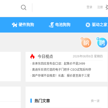
登录
注册
硬件狗狗
电池狗狗
驱动之家
今日视点
2026年08月6日 星期四
·
余承东回应发布会口误：起售价不是2499
·
奥迪斥巨资打造的电子门把手 CEO试驾后叫停
·
国产存储不会贱卖！长鑫：报价甚至高于三星
·
提前还车贷要向银行缴4万违约金？法院判了
热门文章
换一波