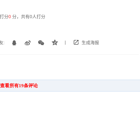
打分
0
分，共有
0
人打分
|
友:
生成海报