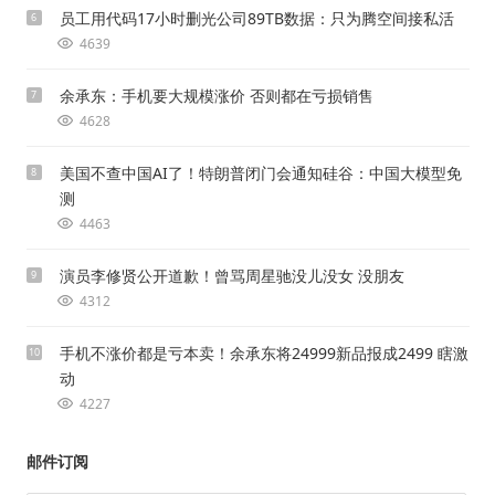
员工用代码17小时删光公司89TB数据：只为腾空间接私活
6
4639
余承东：手机要大规模涨价 否则都在亏损销售
7
4628
美国不查中国AI了！特朗普闭门会通知硅谷：中国大模型免
8
测
4463
演员李修贤公开道歉！曾骂周星驰没儿没女 没朋友
9
4312
手机不涨价都是亏本卖！余承东将24999新品报成2499 瞎激
10
动
4227
邮件订阅