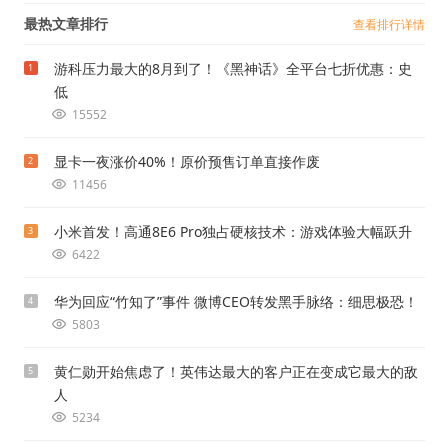
最热文章排行
查看排行详情
游科压力最大的8月到了！《黑神话》全平台七折优惠：史
1
低
15552
显卡一夜涨价40%！原价预售订单直接作废
2
11456
小米首发！高通8E6 Pro独占硬核技术：游戏体验大幅跃升
3
6422
华为回应“竹知了”事件 微博CEO转发黑手脉络：细思极恐！
4
5803
黄仁勋开始焦虑了！英伟达最大的客户正在变成它最大的敌
5
人
5234